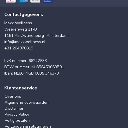
Contactgegevens
Maxx Wellness
Weerenweg 11-B
1161 AE Zwanenburg (Amsterdam)
info@maxxwellness.nl
+31 204970819
KvK nummer: 66242533
BTW nummer: NL856459069B01
Iban: NL86 INGB 0005 346373
Klantenservice
Over ons
Algemene voorwaarden
Disclaimer
Privacy Policy
Veilig betalen
Verzenden & retourneren