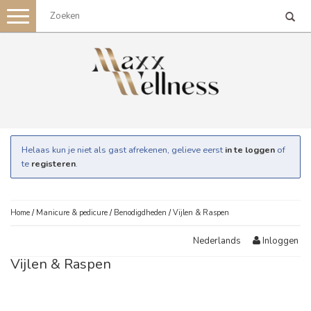
Toggle
navigation
Helaas kun je niet als gast afrekenen, gelieve eerst
in te loggen
of
te
registeren
.
Home
/
Manicure & pedicure
/
Benodigdheden
/
Vijlen & Raspen
Inloggen
Nederlands
Vijlen & Raspen