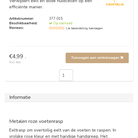
Verwijdert eelt en dode huidcellen op een
efficiënte manier.
Artikelnummer:
377.015
Beschikbaarheid:
Op voorraad
Reviews:
| Je beoordeling toevoegen
€4,99 .
Toevoegen aan winkelwagen
Excl. btw
Informatie
Metalen roze voetenrasp
Eeltrasp om overtollig eelt van de voeten te raspen. In
vrolijke rose kleur en met handige handgreep. Het