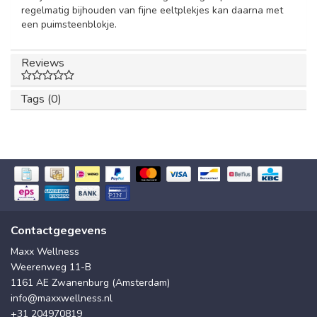
regelmatig bijhouden van fijne eeltplekjes kan daarna met
een puimsteenblokje.
Reviews
Tags (0)
Contactgegevens
Maxx Wellness
Weerenweg 11-B
1161 AE Zwanenburg (Amsterdam)
info@maxxwellness.nl
+31 204970819