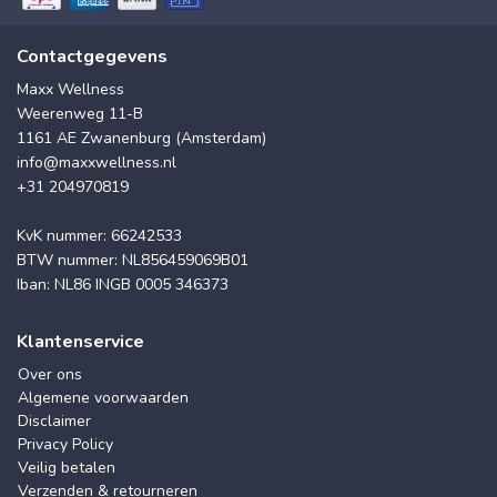
Contactgegevens
Maxx Wellness
Weerenweg 11-B
1161 AE Zwanenburg (Amsterdam)
info@maxxwellness.nl
+31 204970819
KvK nummer: 66242533
BTW nummer: NL856459069B01
Iban: NL86 INGB 0005 346373
Klantenservice
Over ons
Algemene voorwaarden
Disclaimer
Privacy Policy
Veilig betalen
Verzenden & retourneren