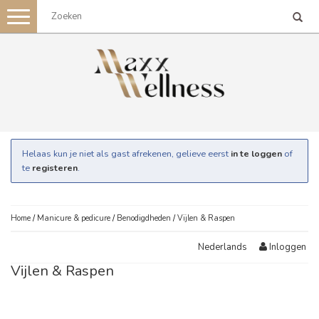
Toggle
navigation
Helaas kun je niet als gast afrekenen, gelieve eerst
in te loggen
of
te
registeren
.
Home
/
Manicure & pedicure
/
Benodigdheden
/
Vijlen & Raspen
Inloggen
Nederlands
Vijlen & Raspen