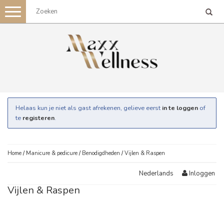
Toggle
navigation
Helaas kun je niet als gast afrekenen, gelieve eerst
in te loggen
of
te
registeren
.
Home
/
Manicure & pedicure
/
Benodigdheden
/
Vijlen & Raspen
Inloggen
Nederlands
Vijlen & Raspen