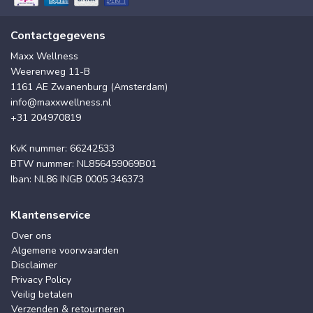
Contactgegevens
Maxx Wellness
Weerenweg 11-B
1161 AE Zwanenburg (Amsterdam)
info@maxxwellness.nl
+31 204970819
KvK nummer: 66242533
BTW nummer: NL856459069B01
Iban: NL86 INGB 0005 346373
Klantenservice
Over ons
Algemene voorwaarden
Disclaimer
Privacy Policy
Veilig betalen
Verzenden & retourneren