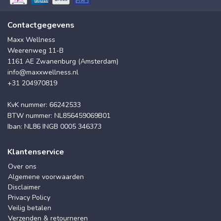
Contactgegevens
Maxx Wellness
Weerenweg 11-B
1161 AE Zwanenburg (Amsterdam)
info@maxxwellness.nl
+31 204970819
KvK nummer: 66242533
BTW nummer: NL856459069B01
Iban: NL86 INGB 0005 346373
Klantenservice
Over ons
Algemene voorwaarden
Disclaimer
Privacy Policy
Veilig betalen
Verzenden & retourneren