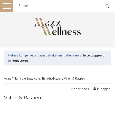
Toggle
navigation
Helaas kun je niet als gast afrekenen, gelieve eerst
in te loggen
of
te
registeren
.
Home
/
Manicure & pedicure
/
Benodigdheden
/
Vijlen & Raspen
Inloggen
Nederlands
Vijlen & Raspen