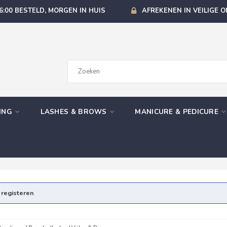
6:00 BESTELD, MORGEN IN HUIS
AFREKENEN IN VEILIGE 
GING
LASHES & BROWS
MANICURE & PEDICURE
e
registeren
.