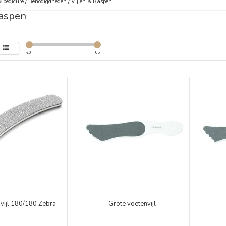
 pedicure
/
Benodigdheden
/
Vijlen & Raspen
Raspen
€
0
€
5
vijl 180/180 Zebra
Grote voetenvijl