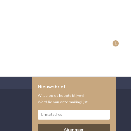
1
Nieuwsbrief
Wilt u op de hoogte blijven?
Word lid van onze mailinglijst:
Abonneer