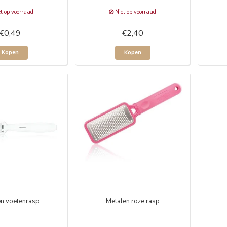
t op voorraad
Niet op voorraad
€0,49
€2,40
Kopen
Kopen
en voetenrasp
Metalen roze rasp