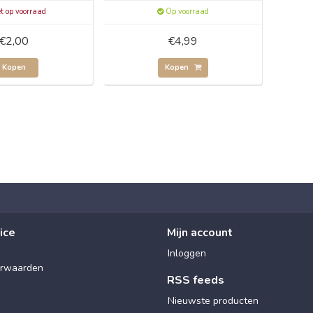
t op voorraad
Op voorraad
€2,00
€4,99
Kopen
Kopen
ice
Mijn account
Inloggen
rwaarden
RSS feeds
Nieuwste producten