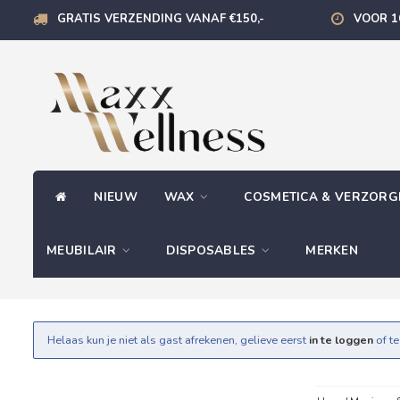
GRATIS VERZENDING VANAF €150,-
VOOR 1
NIEUW
WAX
COSMETICA & VERZOR
MEUBILAIR
DISPOSABLES
MERKEN
Helaas kun je niet als gast afrekenen, gelieve eerst
in te loggen
of t