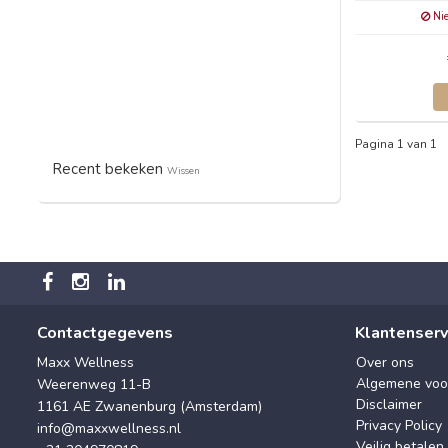
Nie
Pagina 1 van 1
Recent bekeken
Wissen
Contactgegevens
Klantenserv
Maxx Wellness
Over ons
Algemene voo
Weerenweg 11-B
Disclaimer
1161 AE Zwanenburg (Amsterdam)
Privacy Policy
info@maxxwellness.nl
Veilig betalen