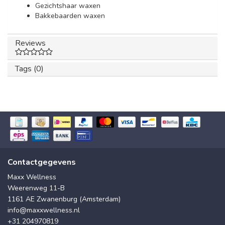
Gezichtshaar waxen
Bakkebaarden waxen
Reviews
Tags (0)
Contactgegevens
Maxx Wellness
Weerenweg 11-B
1161 AE Zwanenburg (Amsterdam)
info@maxxwellness.nl
+31 204970819