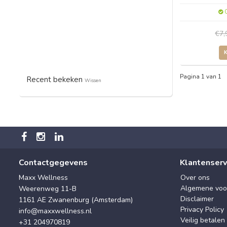
O
€7
Pagina 1 van 1
Recent bekeken
Wissen
Contactgegevens
Klantenserv
Maxx Wellness
Over ons
Algemene voo
Weerenweg 11-B
Disclaimer
1161 AE Zwanenburg (Amsterdam)
Privacy Policy
info@maxxwellness.nl
Veilig betalen
+31 204970819