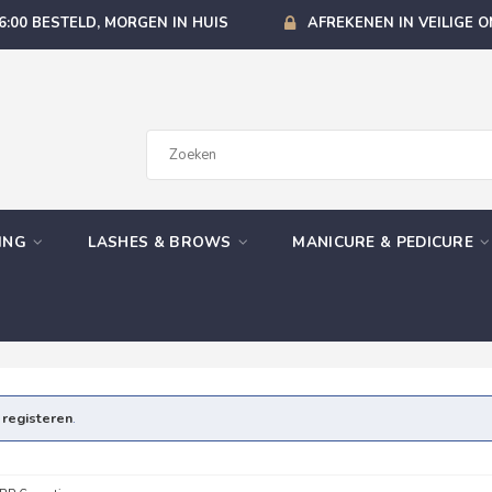
6:00 BESTELD, MORGEN IN HUIS
AFREKENEN IN VEILIGE 
GING
LASHES & BROWS
MANICURE & PEDICURE
e
registeren
.