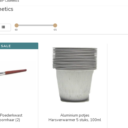
BP Cosmetics
etics
€
0
€
5
SALE
/Poederkwast
Aluminium potjes
oornhaar (2)
Harsverwarmer 5 stuks, 100ml