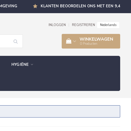
OMGEVING
KLANTEN BEOORDELEN ONS MET EEN 9,4
Nederlands
INLOGGEN
|
REGISTREREN
WINKELWAGEN
0
Producten
HYGIËNE