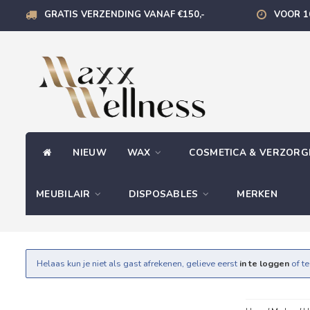
GRATIS VERZENDING VANAF €150,-
VOOR 1
NIEUW
WAX
COSMETICA & VERZOR
MEUBILAIR
DISPOSABLES
MERKEN
Helaas kun je niet als gast afrekenen, gelieve eerst
in te loggen
of t