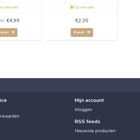
p voorraad
Op voorraad
€4,99
€2,35
,95
Kopen
Kopen
ice
Mijn account
Inloggen
rwaarden
RSS feeds
Nieuwste producten