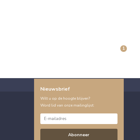
1
Nieuwsbrief
Wilt u op de hoogte blijven?
Word lid van onze mailinglijst:
Abonneer