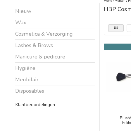
Home
/
Merken
/
H
HBP Cosm
Nieuw
Wax
Cosmetica & Verzorging
Lashes & Brows
Manicure & pedicure
Hygiëne
Meubilair
Disposables
Klantbeoordelingen
Blush
Eekh