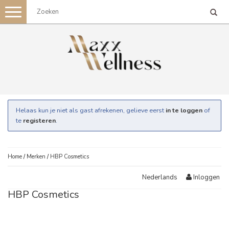
Toggle
navigation
Helaas kun je niet als gast afrekenen, gelieve eerst
in te loggen
of
te
registeren
.
Home
/
Merken
/
HBP Cosmetics
Inloggen
Nederlands
HBP Cosmetics