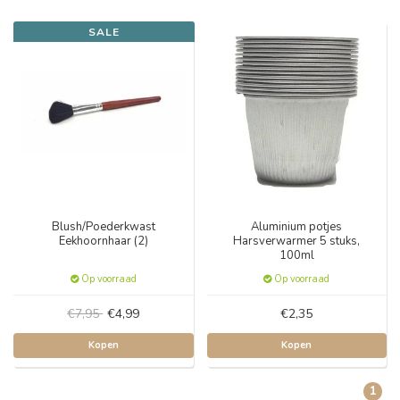
SALE
Blush/Poederkwast
Aluminium potjes
Eekhoornhaar (2)
Harsverwarmer 5 stuks,
100ml
Op voorraad
Op voorraad
€7,95
€4,99
€2,35
Kopen
Kopen
1