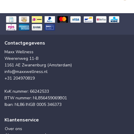
Contactgegevens
Maxx Wellness
Weerenweg 11-B
1161 AE Zwanenburg (Amsterdam)
info@maxxwellness.nl
+31 204970819
KvK nummer: 66242533
BTW nummer: NL856459069B01
Iban: NL86 INGB 0005 346373
Klantenservice
Over ons