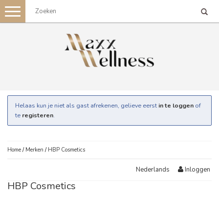
Toggle
navigation
Helaas kun je niet als gast afrekenen, gelieve eerst
in te loggen
of
te
registeren
.
Home
/
Merken
/
HBP Cosmetics
Inloggen
Nederlands
HBP Cosmetics