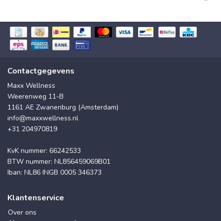
Contactgegevens
Maxx Wellness
Weerenweg 11-B
1161 AE Zwanenburg (Amsterdam)
info@maxxwellness.nl
+31 204970819
KvK nummer: 66242533
BTW nummer: NL856459069B01
Iban: NL86 INGB 0005 346373
Klantenservice
Over ons