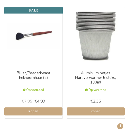
SALE
Blush/Poederkwast
Aluminium potjes
Eekhoornhaar (2)
Harsverwarmer 5 stuks,
100ml
Op voorraad
Op voorraad
€7,95
€4,99
€2,35
Kopen
Kopen
1