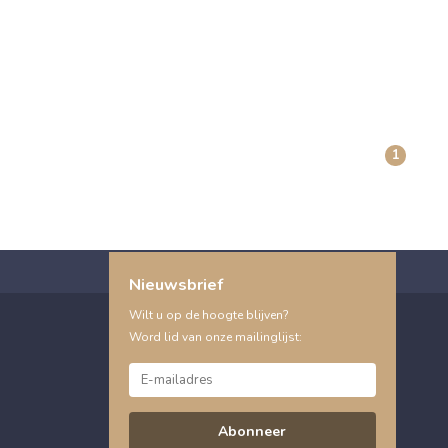
1
Nieuwsbrief
Wilt u op de hoogte blijven?
Word lid van onze mailinglijst:
Abonneer