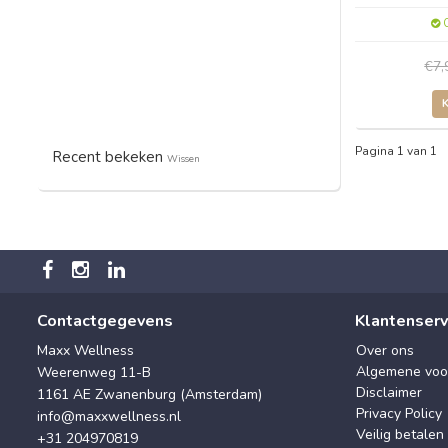
O
€7
Pagina 1 van 1
Recent bekeken
Wissen
Contactgegevens
Klantenserv
Maxx Wellness
Over ons
Algemene voo
Weerenweg 11-B
Disclaimer
1161 AE Zwanenburg (Amsterdam)
Privacy Policy
info@maxxwellness.nl
Veilig betalen
+31 204970819