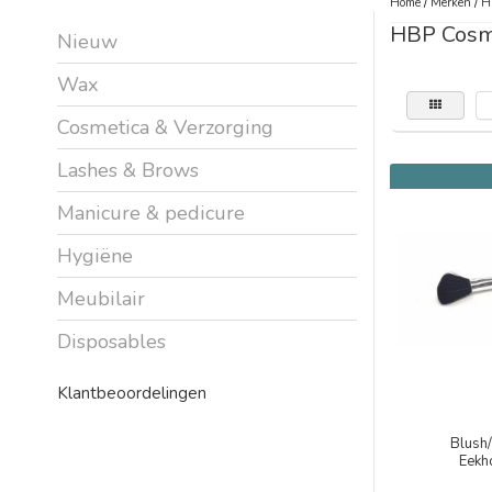
Home
/
Merken
/
H
HBP Cosm
Nieuw
Wax
Cosmetica & Verzorging
Lashes & Brows
Manicure & pedicure
Hygiëne
Meubilair
Disposables
Klantbeoordelingen
Blush
Eekh