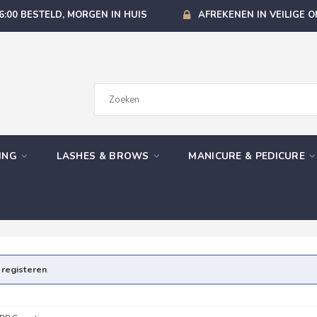
6:00 BESTELD, MORGEN IN HUIS
AFREKENEN IN VEILIGE 
GING
LASHES & BROWS
MANICURE & PEDICURE
e
registeren
.