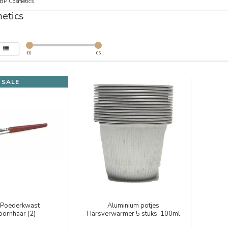
BP Cosmetics
etics
€
0
€
5
SALE
/Poederkwast
Aluminium potjes
oornhaar (2)
Harsverwarmer 5 stuks, 100ml