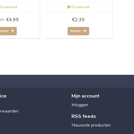
p voorraad
Op voorraad
€4,99
€2,35
,95
Kopen
Kopen
ice
Mijn account
Inloggen
rwaarden
RSS feeds
Nieuwste producten