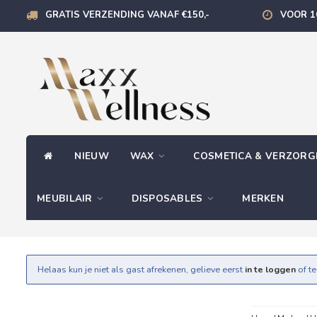
GRATIS VERZENDING VANAF €150,-
VOOR 1
NIEUW
WAX
COSMETICA & VERZOR
MEUBILAIR
DISPOSABLES
MERKEN
Helaas kun je niet als gast afrekenen, gelieve eerst
in te loggen
of t