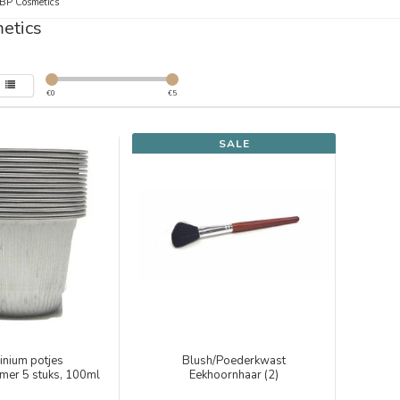
BP Cosmetics
etics
€
0
€
5
SALE
inium potjes
Blush/Poederkwast
mer 5 stuks, 100ml
Eekhoornhaar (2)