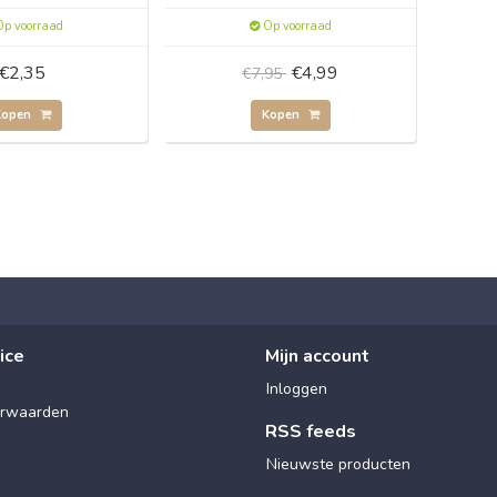
p voorraad
Op voorraad
€2,35
€4,99
€7,95
Kopen
Kopen
ice
Mijn account
Inloggen
rwaarden
RSS feeds
Nieuwste producten