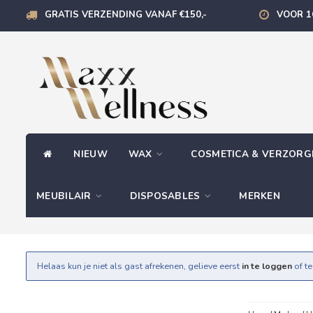
GRATIS VERZENDING VANAF €150,-
VOOR 1
NIEUW
WAX
COSMETICA & VERZOR
MEUBILAIR
DISPOSABLES
MERKEN
Helaas kun je niet als gast afrekenen, gelieve eerst
in te loggen
of t