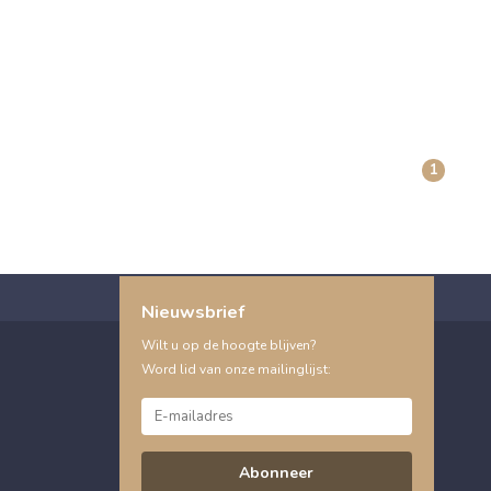
1
Nieuwsbrief
Wilt u op de hoogte blijven?
Word lid van onze mailinglijst:
Abonneer