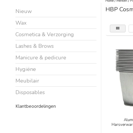
Home
/
Merken
/
H
HBP Cosm
Nieuw
Wax
Cosmetica & Verzorging
Lashes & Brows
Manicure & pedicure
Hygiëne
Meubilair
Disposables
Klantbeoordelingen
Alum
Harsverwar