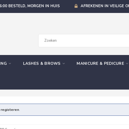
6:00 BESTELD, MORGEN IN HUIS
AFREKENEN IN VEILIGE 
GING
LASHES & BROWS
MANICURE & PEDICURE
e
registeren
.