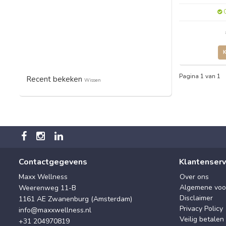
O
Pagina 1 van 1
Recent bekeken
Wissen
Contactgegevens
Klantenserv
Maxx Wellness
Over ons
Algemene voo
Weerenweg 11-B
Disclaimer
1161 AE Zwanenburg (Amsterdam)
Privacy Policy
info@maxxwellness.nl
Veilig betalen
+31 204970819