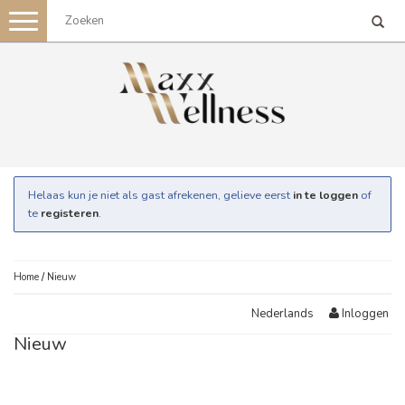
Toggle
navigation
Helaas kun je niet als gast afrekenen, gelieve eerst
in te loggen
of
te
registeren
.
Home
/
Nieuw
Inloggen
Nederlands
Nieuw