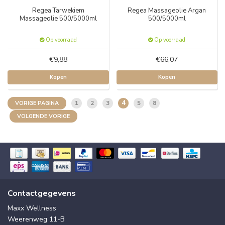
Regea Tarwekiem
Regea Massageolie Argan
Massageolie 500/5000ml
500/5000ml
Op voorraad
Op voorraad
€9,88
€66,07
Kopen
Kopen
4
1
2
3
5
8
VORIGE PAGINA
VOLGENDE VORIGE
Contactgegevens
Maxx Wellness
Weerenweg 11-B