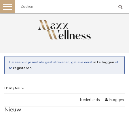
Toggle
navigation
Helaas kun je niet als gast afrekenen, gelieve eerst
in te loggen
of
te
registeren
.
Home
/
Nieuw
Inloggen
Nederlands
Nieuw