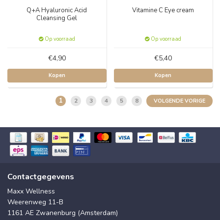
Q+A Hyaluronic Acid
Vitamine C Eye cream
Cleansing Gel
Op voorraad
Op voorraad
€4,90
€5,40
Kopen
Kopen
1
2
3
4
5
8
VOLGENDE VORIGE
Contactgegevens
Maxx Wellness
Weerenweg 11-B
1161 AE Zwanenburg (Amsterdam)