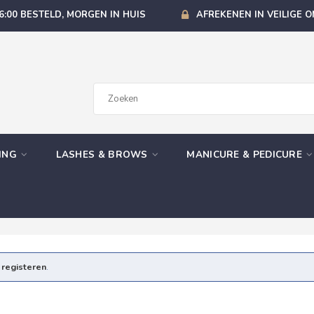
6:00 BESTELD, MORGEN IN HUIS
AFREKENEN IN VEILIGE 
GING
LASHES & BROWS
MANICURE & PEDICURE
e
registeren
.