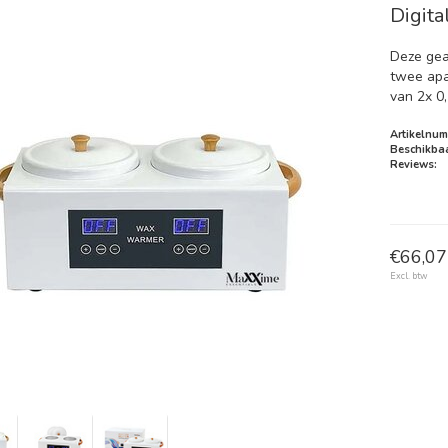
Digit
Deze gea
twee apa
van 2x 0,5
Artikelnum
Beschikbaa
Reviews:
€66,07 
Excl. btw