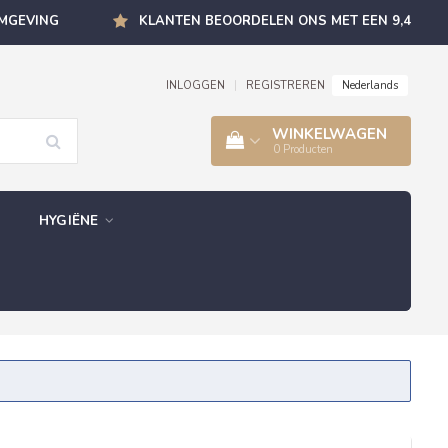
OMGEVING
KLANTEN BEOORDELEN ONS MET EEN 9,4
Nederlands
INLOGGEN
|
REGISTREREN
WINKELWAGEN
0
Producten
HYGIËNE