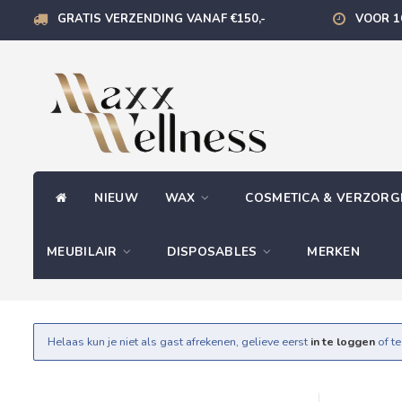
GRATIS VERZENDING VANAF €150,-
VOOR 1
NIEUW
WAX
COSMETICA & VERZOR
MEUBILAIR
DISPOSABLES
MERKEN
Helaas kun je niet als gast afrekenen, gelieve eerst
in te loggen
of t