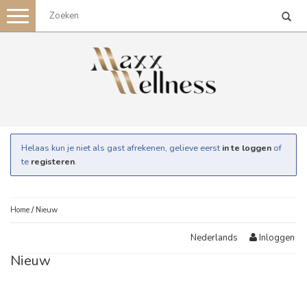
Toggle
navigation
Helaas kun je niet als gast afrekenen, gelieve eerst
in te loggen
of
te
registeren
.
Home
/
Nieuw
Inloggen
Nederlands
Nieuw