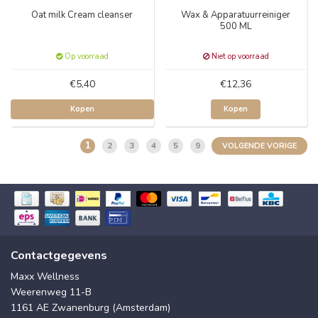
Oat milk Cream cleanser
Wax & Apparatuurreiniger
500 ML
Op voorraad
Niet op voorraad
€5,40
€12,36
Kopen
Kopen
1
2
3
4
5
9
VOLGENDE VORIGE
Contactgegevens
Maxx Wellness
Weerenweg 11-B
1161 AE Zwanenburg (Amsterdam)