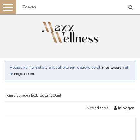
Toggle
navigation
Helaas kun je niet als gast afrekenen, gelieve eerst
in te loggen
of
te
registeren
.
Home
/
Collagen Body Butter 200ml
Inloggen
Nederlands