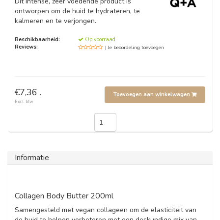
Dit intense, zeer voedende product is
ontworpen om de huid te hydrateren, te
kalmeren en te verjongen.
Beschikbaarheid:
Op voorraad
Reviews:
| Je beoordeling toevoegen
€7,36 .
Toevoegen aan winkelwagen
Excl. btw
Informatie
Collagen Body Butter 200ml
Samengesteld met vegan collageen om de elasticiteit van
de huid te helpen verbeteren met een deskundige mix van