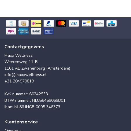
Contactgegevens
Maxx Wellness
Weerenweg 11-B
1161 AE Zwanenburg (Amsterdam)
info@maxxwellness.nl
+31 204970819
KvK nummer: 66242533
BTW nummer: NL856459069B01
Iban: NL86 INGB 0005 346373
Klantenservice
Over ons