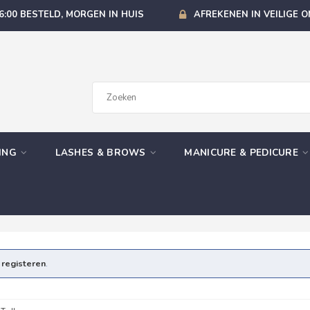
6:00 BESTELD, MORGEN IN HUIS
AFREKENEN IN VEILIGE 
GING
LASHES & BROWS
MANICURE & PEDICURE
e
registeren
.