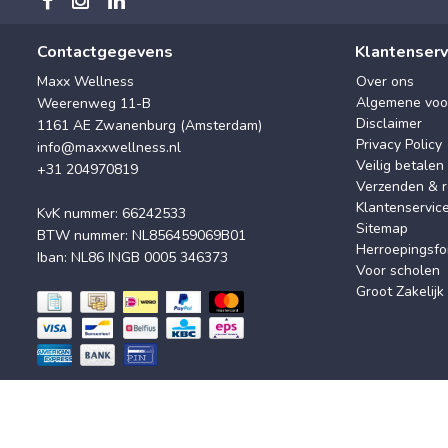
Contactgegevens
Klantenserv
Maxx Wellness
Over ons
Algemene voo
Weerenweg 11-B
Disclaimer
1161 AE Zwanenburg (Amsterdam)
Privacy Policy
info@maxxwellness.nl
Veilig betalen
+31 204970819
Verzenden & r
Klantenservic
KvK nummer: 66242533
Sitemap
BTW nummer: NL856459069B01
Herroepingsfo
Iban: NL86 INGB 0005 346373
Voor scholen
Groot Zakelijk