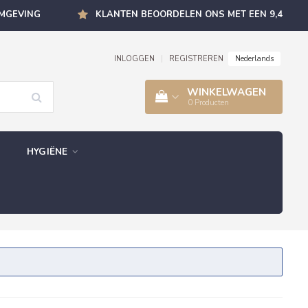
OMGEVING
KLANTEN BEOORDELEN ONS MET EEN 9,4
Nederlands
INLOGGEN
|
REGISTREREN
WINKELWAGEN
0
Producten
HYGIËNE