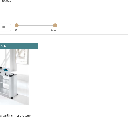
/
Trolleys
€
0
€
200
SALE
 ontharing trolley