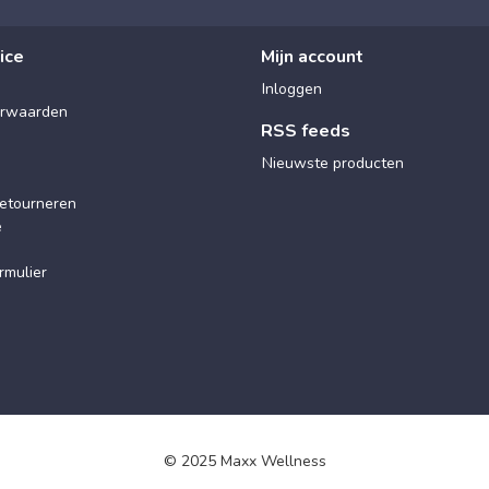
ice
Mijn account
Inloggen
rwaarden
RSS feeds
Nieuwste producten
etourneren
e
rmulier
© 2025 Maxx Wellness