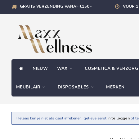
GRATIS VERZENDING VANAF €150,-
VOOR 1
NIEUW
WAX
COSMETICA & VERZOR
MEUBILAIR
DISPOSABLES
MERKEN
Helaas kun je niet als gast afrekenen, gelieve eerst
in te loggen
of t