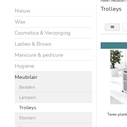
Home
/
Meubilair
Trolleys
Nieuw
Wax
Cosmetica & Verzorging
Lashes & Brows
Manicure & pedicure
Hygiëne
Meubilair
Bedden
Lampen
Trolleys
Twee-planks
Stoelen