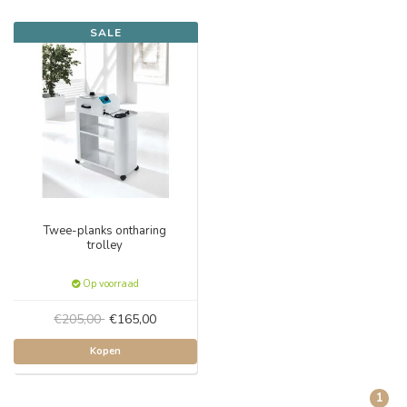
SALE
Twee-planks ontharing
trolley
Op voorraad
€205,00
€165,00
Kopen
1