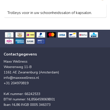
Trolleys voor in uw schoonheidssalon of kapsalon.
Contactgegevens
Maxx Wellness
Weerenweg 11-B
1161 AE Zwanenburg (Amsterdam)
info@maxxwellness.nl
+31 204970819
KvK nummer: 66242533
BTW nummer: NL856459069B01
Iban: NL86 INGB 0005 346373