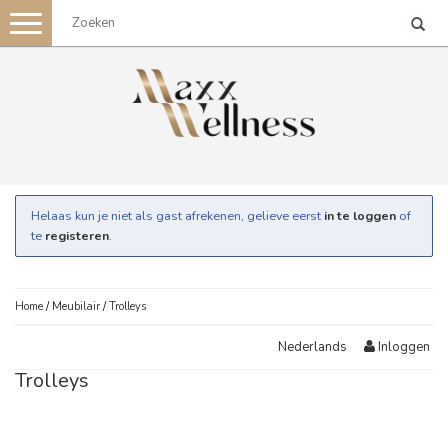
Toggle
navigation
Helaas kun je niet als gast afrekenen, gelieve eerst
in te loggen
of
te
registeren
.
Home
/
Meubilair
/
Trolleys
Inloggen
Nederlands
Trolleys