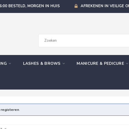
6:00 BESTELD, MORGEN IN HUIS
AFREKENEN IN VEILIGE 
GING
LASHES & BROWS
MANICURE & PEDICURE
e
registeren
.