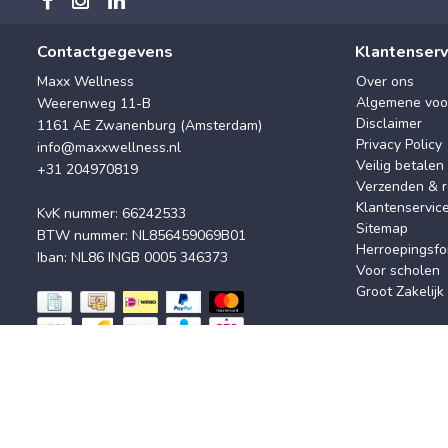
Contactgegevens
Klantenserv
Maxx Wellness
Over ons
Algemene voo
Weerenweg 11-B
Disclaimer
1161 AE Zwanenburg (Amsterdam)
Privacy Policy
info@maxxwellness.nl
Veilig betalen
+31 204970819
Verzenden & r
Klantenservic
KvK nummer: 66242533
Sitemap
BTW nummer: NL856459069B01
Herroepingsfo
Iban: NL86 INGB 0005 346373
Voor scholen
Groot Zakelijk