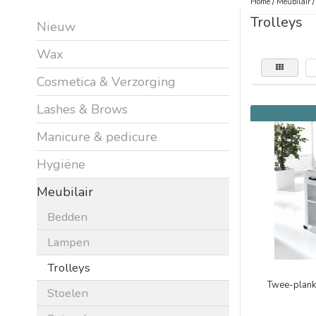
Home
/
Meubilair
Trolleys
Nieuw
Wax
Cosmetica & Verzorging
Lashes & Brows
Manicure & pedicure
Hygiëne
Meubilair
Bedden
Lampen
Trolleys
Twee-planks
Stoelen