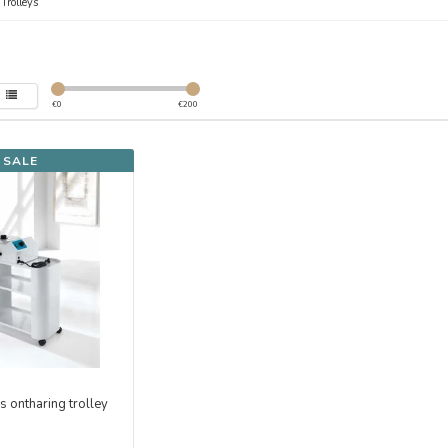
/
Trolleys
€
0
€
200
SALE
 ontharing trolley