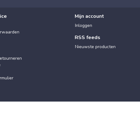
ice
Mijn account
Inloggen
rwaarden
RSS feeds
Nieuwste producten
etourneren
e
rmulier
© 2025 Maxx Wellness