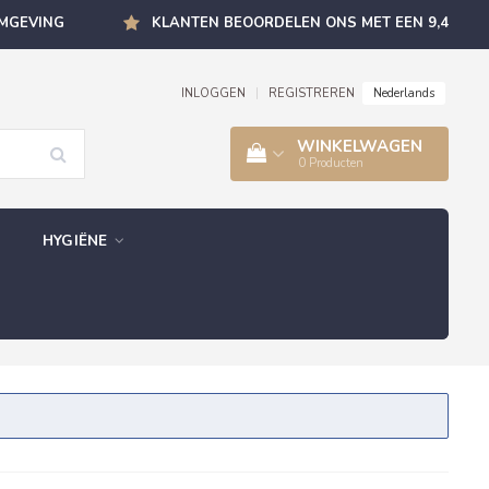
OMGEVING
KLANTEN BEOORDELEN ONS MET EEN 9,4
Nederlands
INLOGGEN
|
REGISTREREN
WINKELWAGEN
0
Producten
HYGIËNE