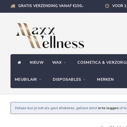
GRATIS VERZENDING VANAF €150,-
VOOR 1
NIEUW
WAX
COSMETICA & VERZOR
MEUBILAIR
DISPOSABLES
MERKEN
Helaas kun je niet als gast afrekenen, gelieve eerst
in te loggen
of t