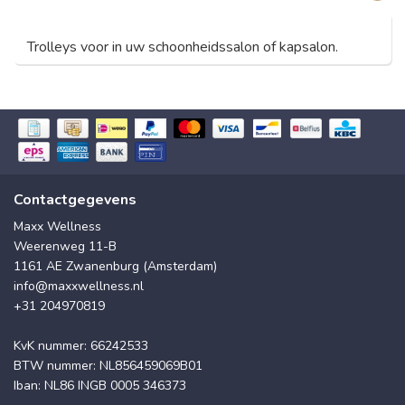
Trolleys voor in uw schoonheidssalon of kapsalon.
Contactgegevens
Maxx Wellness
Weerenweg 11-B
1161 AE Zwanenburg (Amsterdam)
info@maxxwellness.nl
+31 204970819
KvK nummer: 66242533
BTW nummer: NL856459069B01
Iban: NL86 INGB 0005 346373