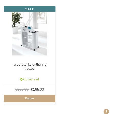
SALE
Twee-planks ontharing
trolley
Op voorraad
€205,00
€165,00
Kopen
1