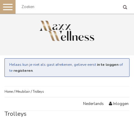
Toggle
navigation
Helaas kun je niet als gast afrekenen, gelieve eerst
in te loggen
of
te
registeren
.
Home
/
Meubilair
/
Trolleys
Inloggen
Nederlands
Trolleys