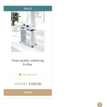
SALE
Twee-planks ontharing
trolley
Op voorraad
€205,00
€165,00
Kopen
1