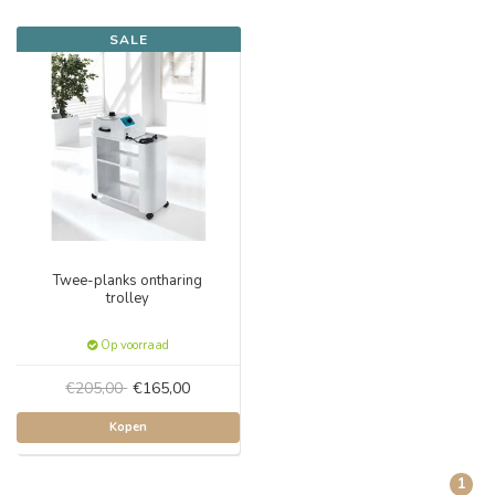
SALE
Twee-planks ontharing
trolley
Op voorraad
€205,00
€165,00
Kopen
1