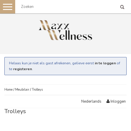
Toggle
navigation
Helaas kun je niet als gast afrekenen, gelieve eerst
in te loggen
of
te
registeren
.
Home
/
Meubilair
/
Trolleys
Inloggen
Nederlands
Trolleys