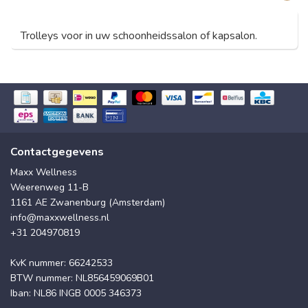
Trolleys voor in uw schoonheidssalon of kapsalon.
Contactgegevens
Maxx Wellness
Weerenweg 11-B
1161 AE Zwanenburg (Amsterdam)
info@maxxwellness.nl
+31 204970819
KvK nummer: 66242533
BTW nummer: NL856459069B01
Iban: NL86 INGB 0005 346373