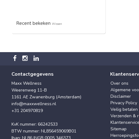
Recent bekeken
Wissen
Contactgegevens
Klantenserv
Maxx Wellness
Over ons
Algemene voo
Weerenweg 11-B
Disclaimer
1161 AE Zwanenburg (Amsterdam)
Privacy Policy
info@maxxwellness.nl
Veilig betalen
+31 204970819
Verzenden & r
Klantenservic
KvK nummer: 66242533
Sitemap
BTW nummer: NL856459069B01
Herroepingsfo
Iban: NL86 INGB 0005 346373