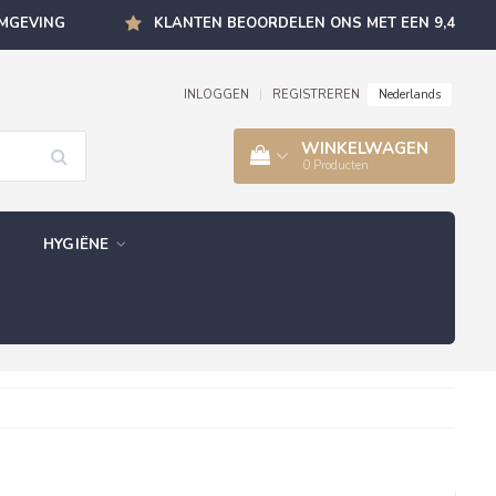
OMGEVING
KLANTEN BEOORDELEN ONS MET EEN 9,4
Nederlands
INLOGGEN
|
REGISTREREN
WINKELWAGEN
0
Producten
HYGIËNE