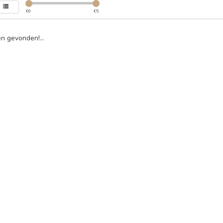
€
0
€
5
n gevonden!...