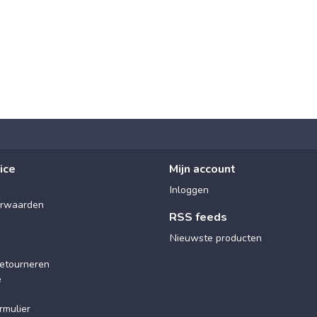
ice
Mijn account
Inloggen
rwaarden
RSS feeds
Nieuwste producten
etourneren
e
rmulier