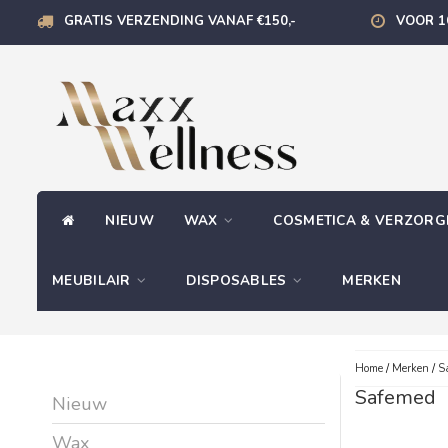
GRATIS VERZENDING VANAF €150,-
VOOR 1
NIEUW
WAX
COSMETICA & VERZOR
MEUBILAIR
DISPOSABLES
MERKEN
Home
/
Merken
/
S
Safemed
Nieuw
Wax