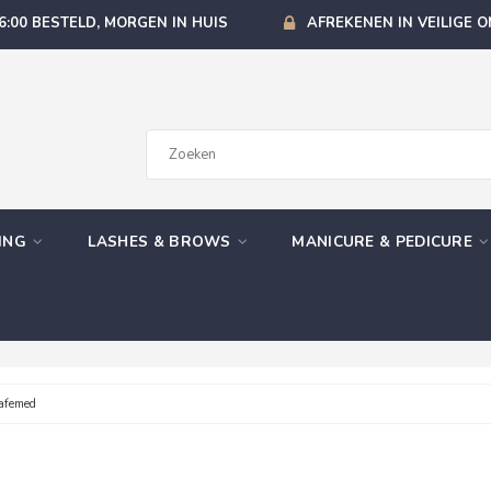
6:00 BESTELD, MORGEN IN HUIS
AFREKENEN IN VEILIGE 
GING
LASHES & BROWS
MANICURE & PEDICURE
afemed