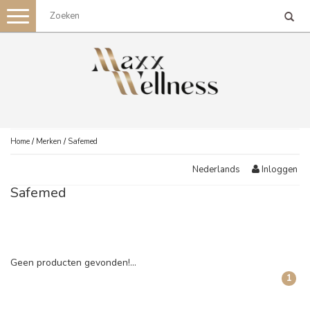
Toggle
navigation
Home
/
Merken
/
Safemed
Inloggen
Nederlands
Safemed
Geen producten gevonden!...
1