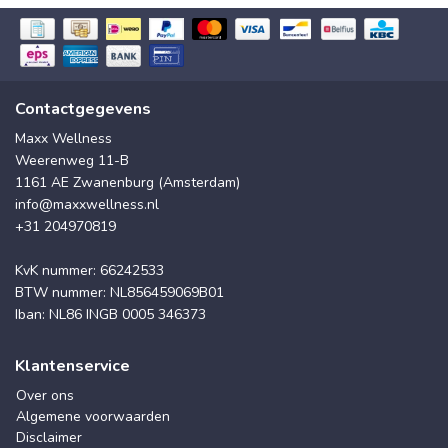
Contactgegevens
Maxx Wellness
Weerenweg 11-B
1161 AE Zwanenburg (Amsterdam)
info@maxxwellness.nl
+31 204970819
KvK nummer: 66242533
BTW nummer: NL856459069B01
Iban: NL86 INGB 0005 346373
Klantenservice
Over ons
Algemene voorwaarden
Disclaimer