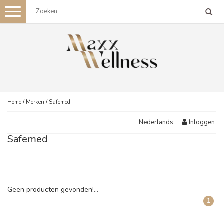
Toggle
navigation
Home
/
Merken
/
Safemed
Inloggen
Nederlands
Safemed
Geen producten gevonden!...
1