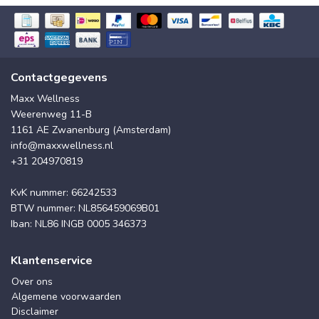
Contactgegevens
Maxx Wellness
Weerenweg 11-B
1161 AE Zwanenburg (Amsterdam)
info@maxxwellness.nl
+31 204970819
KvK nummer: 66242533
BTW nummer: NL856459069B01
Iban: NL86 INGB 0005 346373
Klantenservice
Over ons
Algemene voorwaarden
Disclaimer