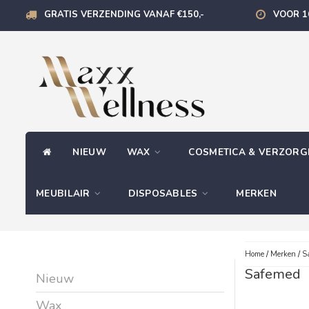
GRATIS VERZENDING VANAF €150,-
VOOR 1
NIEUW
WAX
COSMETICA & VERZOR
MEUBILAIR
DISPOSABLES
MERKEN
Home
/
Merken
/
S
Safemed
Nieuw
Wax