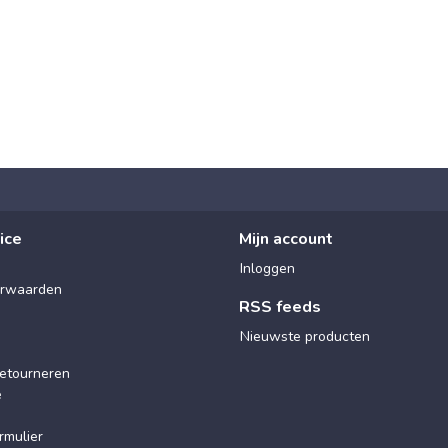
ice
Mijn account
Inloggen
rwaarden
RSS feeds
Nieuwste producten
etourneren
e
rmulier