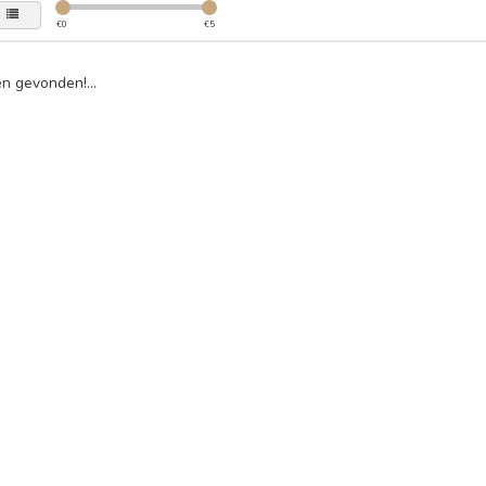
€
0
€
5
n gevonden!...