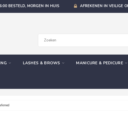
6:00 BESTELD, MORGEN IN HUIS
AFREKENEN IN VEILIGE 
GING
LASHES & BROWS
MANICURE & PEDICURE
afemed