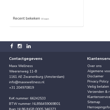
Recent bekeken
Wissen
Contactgegevens
Klantenserv
Maxx Wellness
Over ons
Algemene voo
Weerenweg 11-B
Disclaimer
1161 AE Zwanenburg (Amsterdam)
Privacy Policy
info@maxxwellness.nl
Veilig betalen
+31 204970819
Verzenden & r
Klantenservic
KvK nummer: 66242533
Sitemap
BTW nummer: NL856459069B01
Herroepingsfo
Iban: NL86 INGB 0005 346373