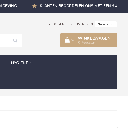
OMGEVING
KLANTEN BEOORDELEN ONS MET EEN 9,4
Nederlands
INLOGGEN
|
REGISTREREN
WINKELWAGEN
0
Producten
HYGIËNE