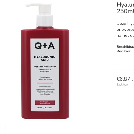
Hyalur
250m
Deze Hya
ontworpe
na het d
Beschikbaa
Reviews:
€6,87 .
Excl. btw