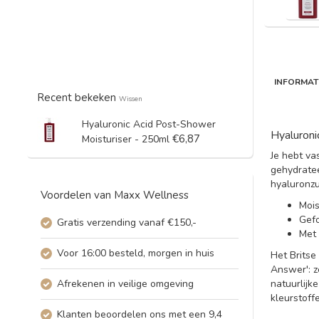
INFORMAT
Recent bekeken
Wissen
Hyaluronic Acid Post-Shower
Hyaluroni
€6,87
Moisturiser - 250ml
Je hebt va
gehydratee
hyaluronzu
Voordelen van Maxx Wellness
Mois
Gefo
Gratis verzending vanaf €150,-
Met 
Voor 16:00 besteld, morgen in huis
Het Britse
Answer': z
Afrekenen in veilige omgeving
natuurlijke
kleurstoff
Klanten beoordelen ons met een 9,4