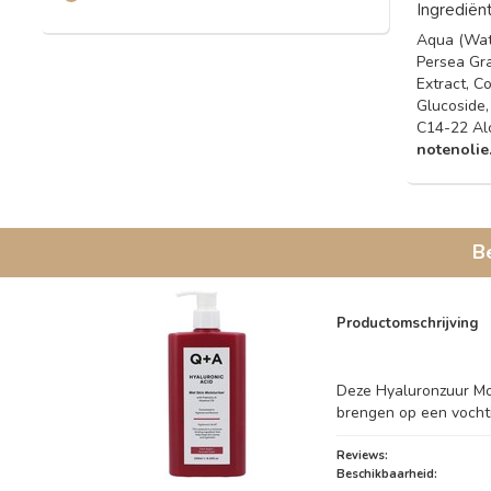
Ingrediën
Aqua (Wate
Persea Gra
Extract, C
Glucoside,
C14-22 Alc
notenolie
B
Productomschrijving
Deze Hyaluronzuur Mo
brengen op een vocht
Reviews:
Beschikbaarheid: