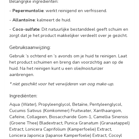
Belangrijke ingrediënten:
-
Pepermuntolie
: werkt reinigend en verfrissend.
-
Allantoïne
: kalmeert de huid.
-
Coco-sulfate
: Dit natuurlijke bestanddeel geeft schuim en
zorgt dat je het product makkelijker verdeelt over je gezicht.
Gebruiksaanwijzing:
Gebruik ’s ochtend en ’s avonds om je huid te reinigen. Laat
het product schuimen en breng dan voorzichtig aan op de
huid. Na het reinigen kunt u een olie/moisturizer
aanbrengen.
* niet geschikt voor het verwijderen van oog make-up.
Ingrediënten:
Aqua (Water), Propyleenglycol, Betaïne, Pentyleenglycol,
Cucumis Sativus (Komkommer) Fruitwater, Xanthaangom,
Cafeïne, Collageen, Biosaccharide Gom-1, Camellia Sinensis
(Groene Thee) Bladextract, Punica Granatum (Granaatappel)
Extract, Lonicera Caprifolium (Kamperfoelie) Extract,
Lonicera Japonica (Japanse Kamperfoelie) Extract, Cocoyl