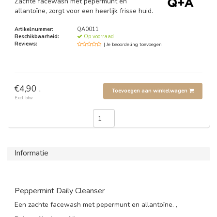
Zachte facewash met pepermunt en
allantoïne, zorgt voor een heerlijk frisse huid.
Artikelnummer:
QA0011
Beschikbaarheid:
Op voorraad
Reviews:
| Je beoordeling toevoegen
€4,90 .
Toevoegen aan winkelwagen
Excl. btw
Informatie
Peppermint Daily Cleanser
Een zachte facewash met pepermunt en allantoïne. ,