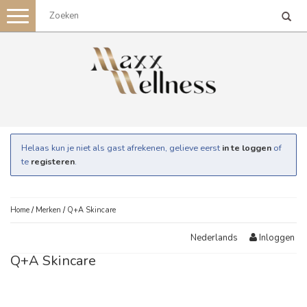
Toggle
navigation
Helaas kun je niet als gast afrekenen, gelieve eerst
in te loggen
of
te
registeren
.
Home
/
Merken
/
Q+A Skincare
Inloggen
Nederlands
Q+A Skincare