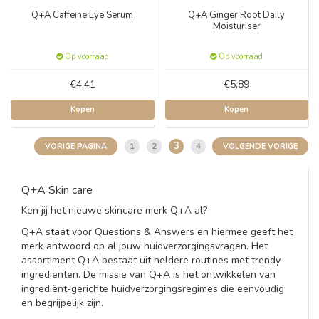
Q+A Caffeine Eye Serum
Q+A Ginger Root Daily
Moisturiser
Op voorraad
Op voorraad
€4,41
€5,89
Kopen
Kopen
3
1
2
4
VORIGE PAGINA
VOLGENDE VORIGE
Q+A Skin care
Ken jij het nieuwe skincare merk Q+A al?
Q+A staat voor Questions & Answers en hiermee geeft het
merk antwoord op al jouw huidverzorgingsvragen. Het
assortiment Q+A bestaat uit heldere routines met trendy
ingrediënten. De missie van Q+A is het ontwikkelen van
ingrediënt-gerichte huidverzorgingsregimes die eenvoudig
en begrijpelijk zijn.