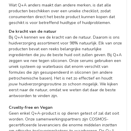
Wat Q+A anders maakt dan andere merken, is dat alle
producten beschikken over een unieke checklist, zodat
consumenten direct het beste product kunnen kopen dat
geschikt is voor betreffend huidtype of huidproblemen.
De kracht van de natuur
Bij Q+A kennen we de kracht van de natuur. Daarom is ons
huidverzorging assortiment voor 98% natuurlijk. Elk van onze
producten bevat een reeks belangrijke natuurlijke
ingrediënten die jou de beste huid ooit zullen geven. Bij Q+A
zeggen we nee tegen siliconen. Onze serums gebruiken een
uniek systeem op waterbasis dat enorm verschilt van
formules die zijn gesuspendeerd in siliconen (en andere
petrochemische basen). Het is net zo effectief en houdt
jouw huidverzorgingsroutine zo schoon mogelijk. We kijken
eerst naar de natuur, omdat we weten dat daar de beste
antwoorden te vinden zijn.
Cruelty-free en Vegan
Geen enkel Q+A-product is op dieren getest of zal dat ooit
worden. Onze samenwerkingspartners zijn COSMOS-
gecertificeerde leveranciers die enorme middelen inzetten
om ethische toeleveringsketens te waarborgen. De Q+A-