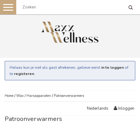
Toggle
navigation
Helaas kun je niet als gast afrekenen, gelieve eerst
in te loggen
of
te
registeren
.
Home
/
Wax
/
Harsapparaten
/
Patroonverwarmers
Inloggen
Nederlands
Patroonverwarmers