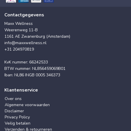
Contactgegevens
Maxx Wellness
Weerenweg 11-B
1161 AE Zwanenburg (Amsterdam)
info@maxxwellness.nl
+31 204970819
KvK nummer: 66242533
BTW nummer: NL856459069B01
Iban: NL86 INGB 0005 346373
Klantenservice
Over ons
Algemene voorwaarden
Disclaimer
Privacy Policy
Veilig betalen
Verzenden & retourneren