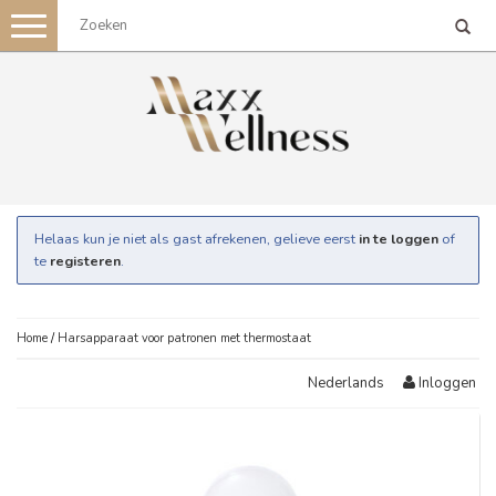
Toggle
navigation
Helaas kun je niet als gast afrekenen, gelieve eerst
in te loggen
of
te
registeren
.
Home
/
Harsapparaat voor patronen met thermostaat
Inloggen
Nederlands