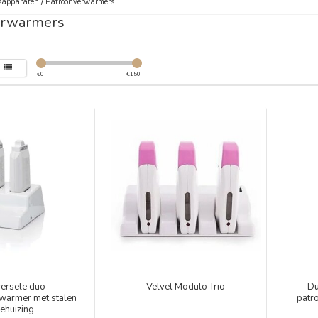
sapparaten
/
Patroonverwarmers
erwarmers
€
0
€
150
versele duo
Velvet Modulo Trio
Du
warmer met stalen
patro
ehuizing