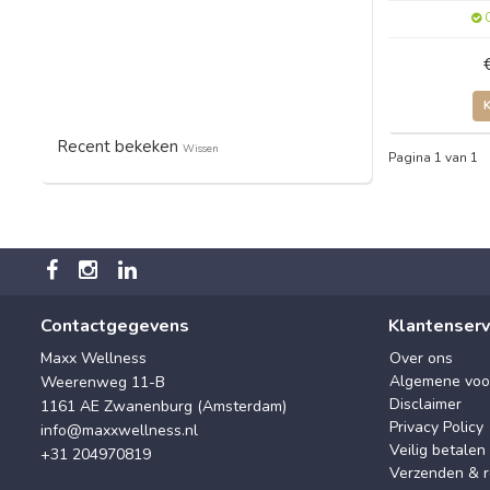
O
Recent bekeken
Wissen
Pagina 1 van 1
Contactgegevens
Klantenserv
Maxx Wellness
Over ons
Algemene voo
Weerenweg 11-B
Disclaimer
1161 AE Zwanenburg (Amsterdam)
Privacy Policy
info@maxxwellness.nl
Veilig betalen
+31 204970819
Verzenden & r