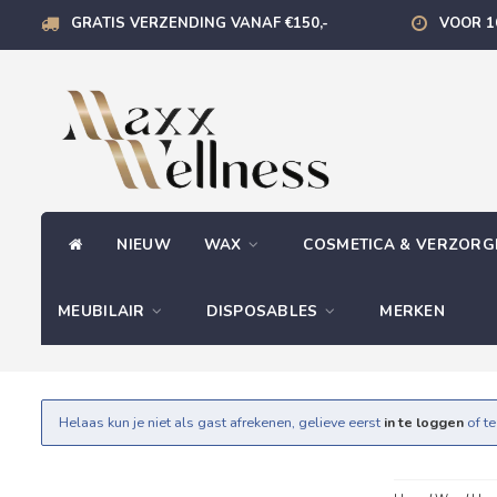
GRATIS VERZENDING VANAF €150,-
VOOR 1
NIEUW
WAX
COSMETICA & VERZOR
MEUBILAIR
DISPOSABLES
MERKEN
Helaas kun je niet als gast afrekenen, gelieve eerst
in te loggen
of t