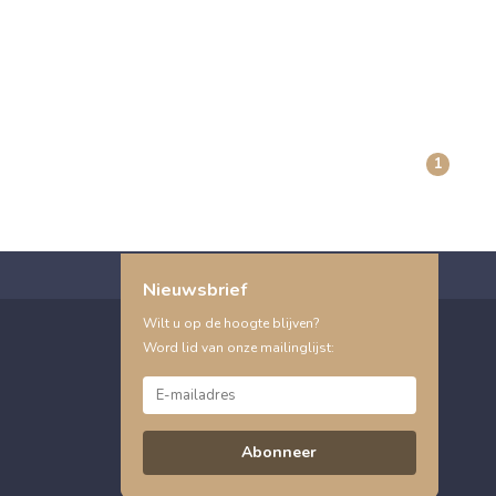
1
Nieuwsbrief
Wilt u op de hoogte blijven?
Word lid van onze mailinglijst:
Abonneer