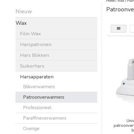
Home
/
Wax
/
Har
Patroonv
Nieuw
Wax
Film Wax
Harspatronen
Hars Blikken
Suikerhars
Harsapparaten
Blikverwarmers
Patroonverwarmers
Professioneel
Paraffineverwarmers
Uni
patroonver
Overige
b