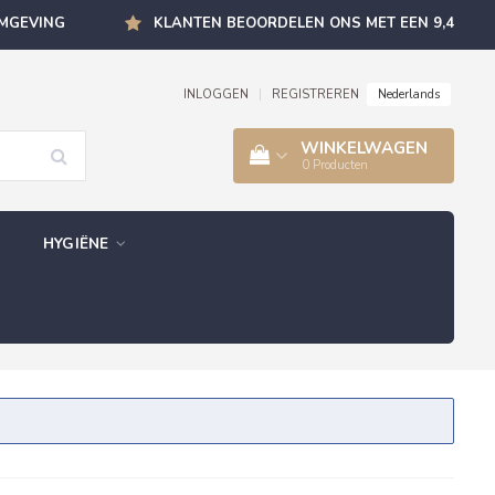
OMGEVING
KLANTEN BEOORDELEN ONS MET EEN 9,4
Nederlands
INLOGGEN
|
REGISTREREN
WINKELWAGEN
0
Producten
HYGIËNE