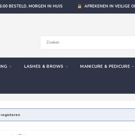
6:00 BESTELD, MORGEN IN HUIS
AFREKENEN IN VEILIGE 
GING
LASHES & BROWS
MANICURE & PEDICURE
e
registeren
.