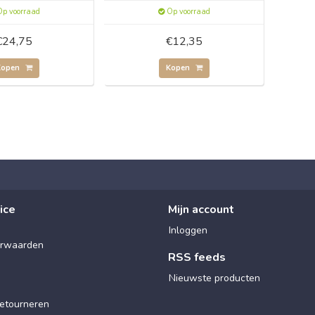
p voorraad
Op voorraad
€24,75
€12,35
Kopen
Kopen
ice
Mijn account
Inloggen
rwaarden
RSS feeds
Nieuwste producten
etourneren