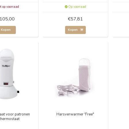
t op voorraad
Op voorraad
105,00
€57,81
Kopen
Kopen
aat voor patronen
Harsverwarmer 'Free"
thermostaat