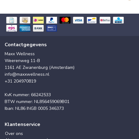
Contactgegevens
Maxx Wellness
Weerenweg 11-B
1161 AE Zwanenburg (Amsterdam)
info@maxxwellness.nl
+31 204970819
KvK nummer: 66242533
BTW nummer: NL856459069B01
Iban: NL86 INGB 0005 346373
Klantenservice
Over ons