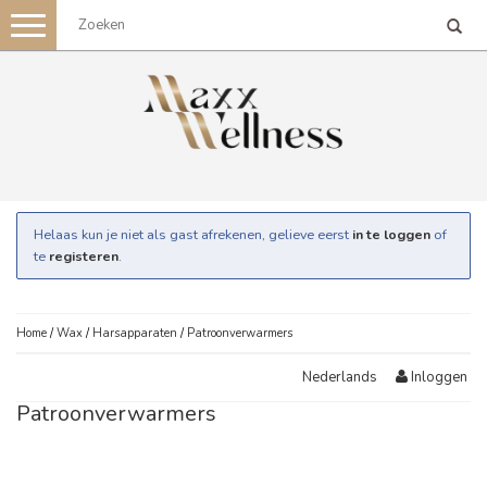
Toggle
navigation
Helaas kun je niet als gast afrekenen, gelieve eerst
in te loggen
of
te
registeren
.
Home
/
Wax
/
Harsapparaten
/
Patroonverwarmers
Inloggen
Nederlands
Patroonverwarmers