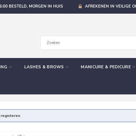
6:00 BESTELD, MORGEN IN HUIS
AFREKENEN IN VEILIGE 
GING
LASHES & BROWS
MANICURE & PEDICURE
e
registeren
.