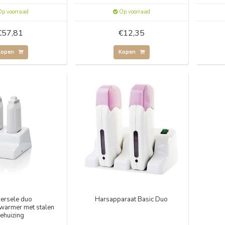
p voorraad
Op voorraad
€57,81
€12,35
Kopen
Kopen
versele duo
Harsapparaat Basic Duo
warmer met stalen
ehuizing