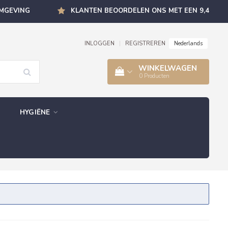
OMGEVING
KLANTEN BEOORDELEN ONS MET EEN 9,4
Nederlands
INLOGGEN
|
REGISTREREN
WINKELWAGEN
0
Producten
HYGIËNE