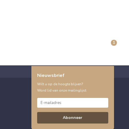
1
Nieuwsbrief
Wilt u op de hoogte blijven?
Word lid van onze mailinglijst:
Abonneer