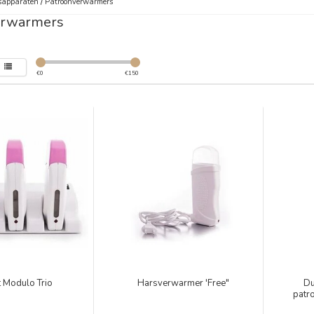
sapparaten
/
Patroonverwarmers
erwarmers
€
0
€
150
t Modulo Trio
Harsverwarmer 'Free"
Du
patro