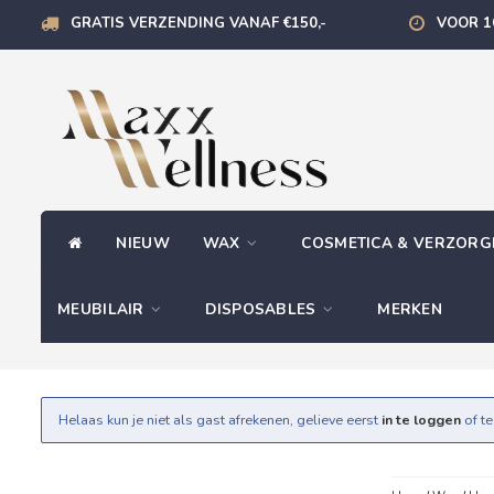
GRATIS VERZENDING VANAF €150,-
VOOR 1
NIEUW
WAX
COSMETICA & VERZOR
MEUBILAIR
DISPOSABLES
MERKEN
Helaas kun je niet als gast afrekenen, gelieve eerst
in te loggen
of t