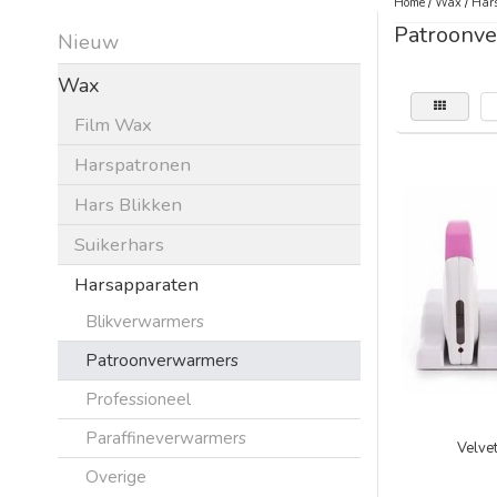
Home
/
Wax
/
Har
Patroonv
Nieuw
Wax
Film Wax
Harspatronen
Hars Blikken
Suikerhars
Harsapparaten
Blikverwarmers
Patroonverwarmers
Professioneel
Paraffineverwarmers
Velve
Overige