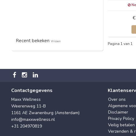
Nie
€
Recent bekeken
Wissen
Pagina 1 van 1
Contactgegevens
Klantenserv
Maxx Wellness
Over ons
Algemene voo
Weerenweg 11-B
Disclaimer
1161 AE Zwanenburg (Amsterdam)
Privacy Policy
info@maxxwellness.nl
Veilig betalen
+31 204970819
Verzenden & r