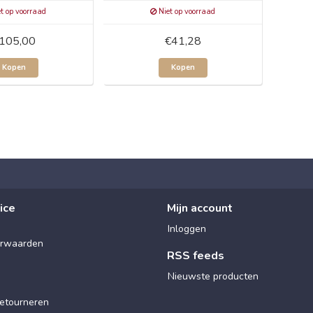
t op voorraad
Niet op voorraad
105,00
€41,28
Kopen
Kopen
ice
Mijn account
Inloggen
rwaarden
RSS feeds
Nieuwste producten
etourneren