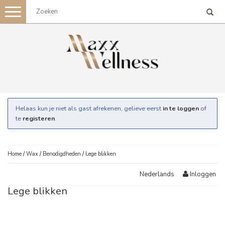
Toggle
navigation
Helaas kun je niet als gast afrekenen, gelieve eerst
in te loggen
of
te
registeren
.
Home
/
Wax
/
Benodigdheden
/
Lege blikken
Inloggen
Nederlands
Lege blikken