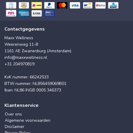
Contactgegevens
Maxx Wellness
Weerenweg 11-B
1161 AE Zwanenburg (Amsterdam)
info@maxxwellness.nl
+31 204970819
KvK nummer: 66242533
BTW nummer: NL856459069B01
Iban: NL86 INGB 0005 346373
Klantenservice
Over ons
Algemene voorwaarden
Disclaimer
Privacy Policy