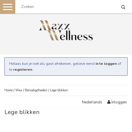
Toggle
navigation
Helaas kun je niet als gast afrekenen, gelieve eerst
in te loggen
of
te
registeren
.
Home
/
Wax
/
Benodigdheden
/
Lege blikken
Inloggen
Nederlands
Lege blikken