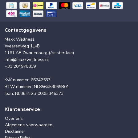
Contactgegevens
Maxx Wellness
Weerenweg 11-B
1161 AE Zwanenburg (Amsterdam)
info@maxxwellness.nl
+31 204970819
KvK nummer: 66242533
BTW nummer: NL856459069B01
Iban: NL86 INGB 0005 346373
Klantenservice
Over ons
Algemene voorwaarden
Disclaimer
Privacy Policy