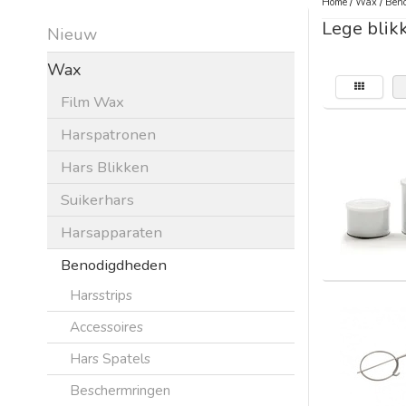
Home
/
Wax
/
Beno
Lege blik
Nieuw
Wax
Film Wax
Harspatronen
Hars Blikken
Suikerhars
Harsapparaten
Benodigdheden
Harsstrips
Accessoires
Hars Spatels
Beschermringen