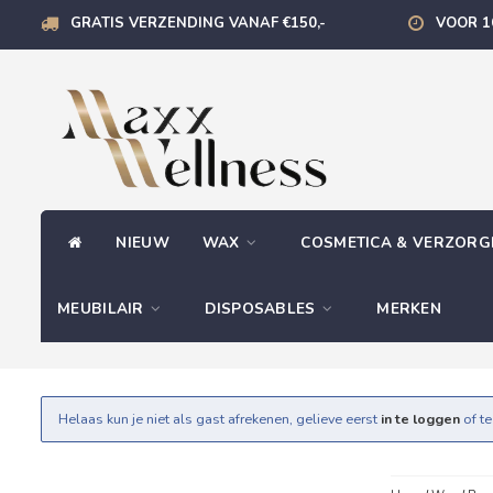
GRATIS VERZENDING VANAF €150,-
VOOR 1
NIEUW
WAX
COSMETICA & VERZOR
MEUBILAIR
DISPOSABLES
MERKEN
Helaas kun je niet als gast afrekenen, gelieve eerst
in te loggen
of t