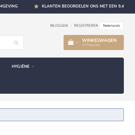
OMGEVING
KLANTEN BEOORDELEN ONS MET EEN 9,4
Nederlands
INLOGGEN
|
REGISTREREN
WINKELWAGEN
0
Producten
HYGIËNE