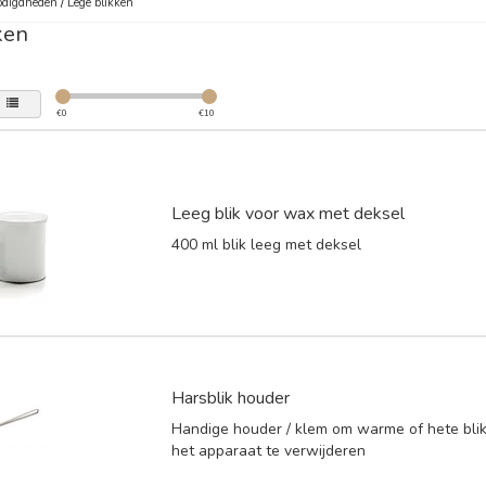
digdheden
/
Lege blikken
ken
€
0
€
10
Leeg blik voor wax met deksel
400 ml blik leeg met deksel
Harsblik houder
Handige houder / klem om warme of hete bli
het apparaat te verwijderen