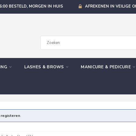
6:00 BESTELD, MORGEN IN HUIS
AFREKENEN IN VEILIGE 
GING
LASHES & BROWS
MANICURE & PEDICURE
e
registeren
.