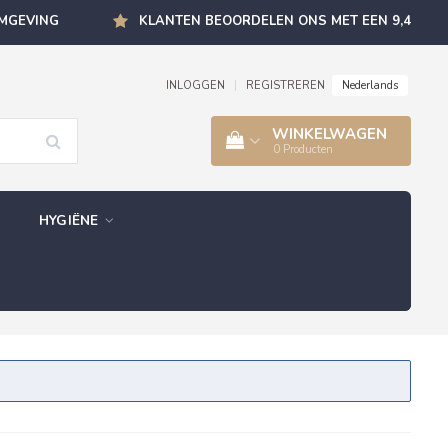
OMGEVING
KLANTEN BEOORDELEN ONS MET EEN 9,4
Nederlands
INLOGGEN
|
REGISTREREN
WINKELWAGEN
0
Producten
HYGIËNE