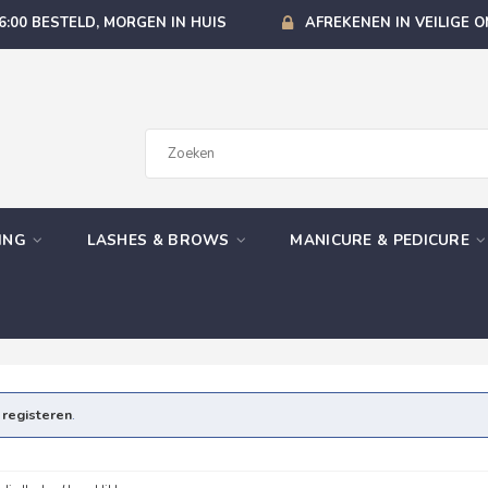
6:00 BESTELD, MORGEN IN HUIS
AFREKENEN IN VEILIGE 
GING
LASHES & BROWS
MANICURE & PEDICURE
e
registeren
.