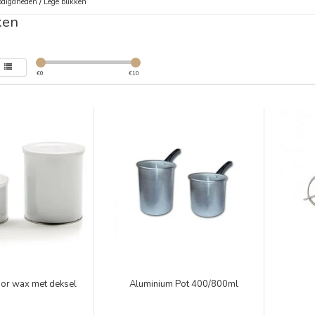
digdheden
/
Lege blikken
ken
€
0
€
10
oor wax met deksel
Aluminium Pot 400/800ml