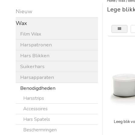
Home
/
Wax
/
Beno
Lege blik
Nieuw
Wax
Film Wax
Harspatronen
Hars Blikken
Suikerhars
Harsapparaten
Benodigdheden
Harsstrips
Accessoires
Hars Spatels
Leeg blik v
Beschermringen