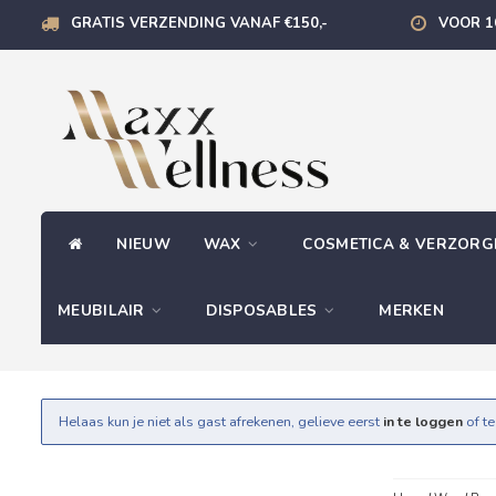
GRATIS VERZENDING VANAF €150,-
VOOR 1
NIEUW
WAX
COSMETICA & VERZOR
MEUBILAIR
DISPOSABLES
MERKEN
Helaas kun je niet als gast afrekenen, gelieve eerst
in te loggen
of t