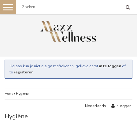
Toggle
navigation
Helaas kun je niet als gast afrekenen, gelieve eerst
in te loggen
of
te
registeren
.
Home
/
Hygiëne
Inloggen
Nederlands
Hygiëne