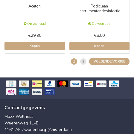
Aceton
Podiclean
instrumentendesinfectie
Op voorraad
Op voorraad
€29,95
€8,50
Kopen
Kopen
1
2
VOLGENDE VORIGE
Contactgegevens
Maxx Wellness
Weerenweg 11-B
1161 AE Zwanenburg (Amsterdam)