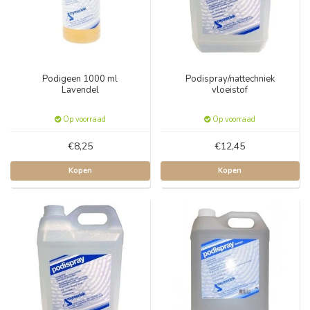
Podigeen 1000 ml
Podispray/nattechniek
Lavendel
vloeistof
Op voorraad
Op voorraad
€8,25
€12,45
Kopen
Kopen