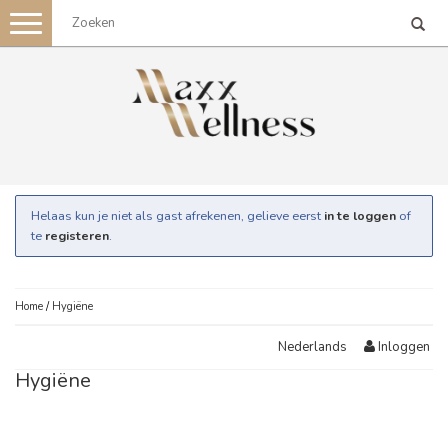
Toggle
navigation
Helaas kun je niet als gast afrekenen, gelieve eerst
in te loggen
of
te
registeren
.
Home
/
Hygiëne
Inloggen
Nederlands
Hygiëne