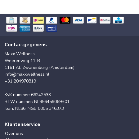
Contactgegevens
Maxx Wellness
Weerenweg 11-B
1161 AE Zwanenburg (Amsterdam)
info@maxxwellness.nl
+31 204970819
KvK nummer: 66242533
BTW nummer: NL856459069B01
Iban: NL86 INGB 0005 346373
Klantenservice
Over ons