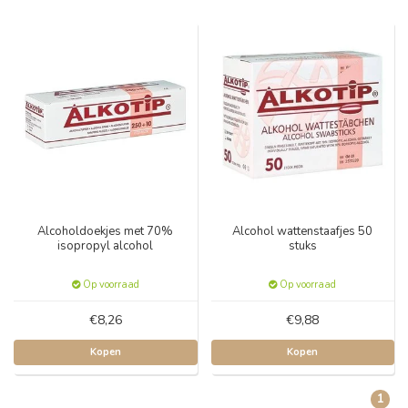
Alcoholdoekjes met 70%
Alcohol wattenstaafjes 50
isopropyl alcohol
stuks
Op voorraad
Op voorraad
€8,26
€9,88
Kopen
Kopen
1