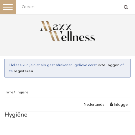
Toggle
navigation
Helaas kun je niet als gast afrekenen, gelieve eerst
in te loggen
of
te
registeren
.
Home
/
Hygiëne
Inloggen
Nederlands
Hygiëne