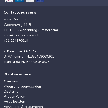
Contactgegevens
Maxx Wellness
Weerenweg 11-B
1161 AE Zwanenburg (Amsterdam)
info@maxxwellness.nl
+31 204970819
KvK nummer: 66242533
BTW nummer: NL856459069B01
Iban: NL86 INGB 0005 346373
Klantenservice
Over ons
Algemene voorwaarden
Disclaimer
Privacy Policy
Veilig betalen
Verzenden & retourneren