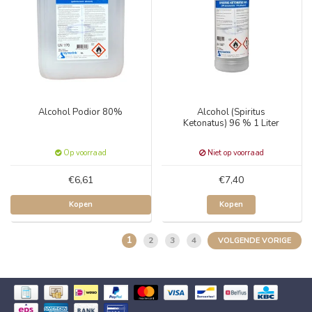
Alcohol Podior 80%
Alcohol (Spiritus
Ketonatus) 96 % 1 Liter
Op voorraad
Niet op voorraad
€6,61
€7,40
Kopen
Kopen
1
2
3
4
VOLGENDE VORIGE