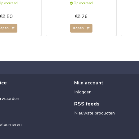
p voorraad
Op voorraad
€8,50
€8,26
Kopen
Kopen
ice
Mijn account
Inloggen
rwaarden
RSS feeds
Nieuwste producten
etourneren
e