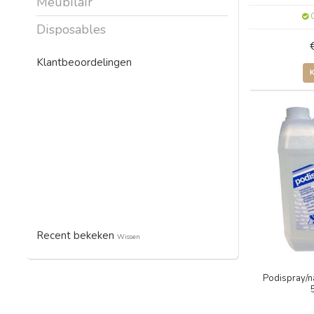
Meubilair
O
Disposables
Klantbeoordelingen
Recent bekeken
Wissen
Podispray/n