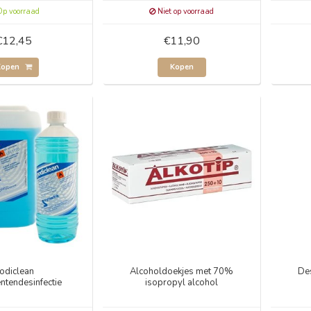
p voorraad
Niet op voorraad
€12,45
€11,90
Kopen
Kopen
odiclean
Alcoholdoekjes met 70%
De
ntendesinfectie
isopropyl alcohol