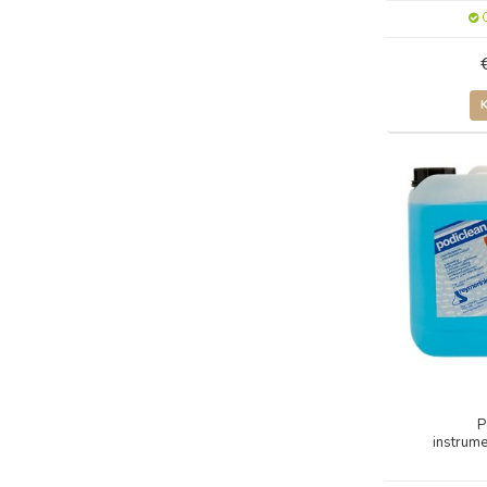
O
P
instrume