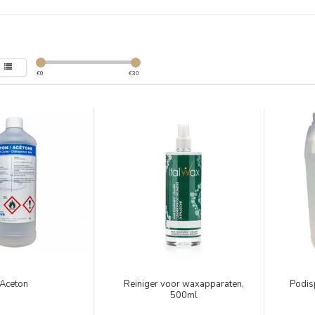
€
0
€
30
Aceton
Reiniger voor waxapparaten,
Podisp
500ml