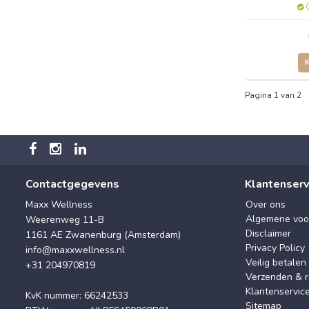
O
Pagina 1 van 2
Contactgegevens
Klantenserv
Maxx Wellness
Over ons
Algemene voo
Weerenweg 11-B
Disclaimer
1161 AE Zwanenburg (Amsterdam)
Privacy Policy
info@maxxwellness.nl
Veilig betalen
+31 204970819
Verzenden & r
Klantenservic
KvK nummer: 66242533
Sitemap