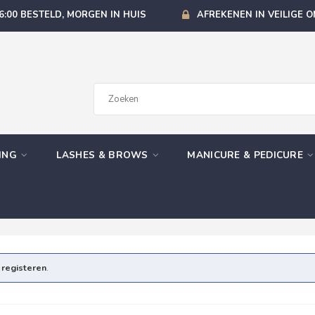
6:00 BESTELD, MORGEN IN HUIS
AFREKENEN IN VEILIGE 
GING
LASHES & BROWS
MANICURE & PEDICURE
e
registeren
.