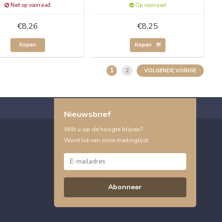
Niet op voorraad
Op voorraad
€8,26
€8,25
Kopen
Kopen
1
2
VOLGENDE VORIGE
Nieuwsbrief
Wilt u op de hoogte blijven?
Word lid van onze mailinglijst:
Abonneer