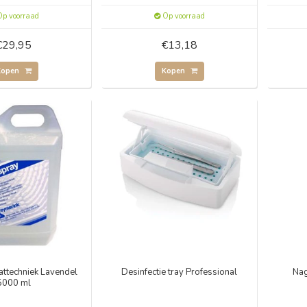
p voorraad
Op voorraad
€29,95
€13,18
Kopen
Kopen
attechniek Lavendel
Desinfectie tray Professional
Nag
5000 ml