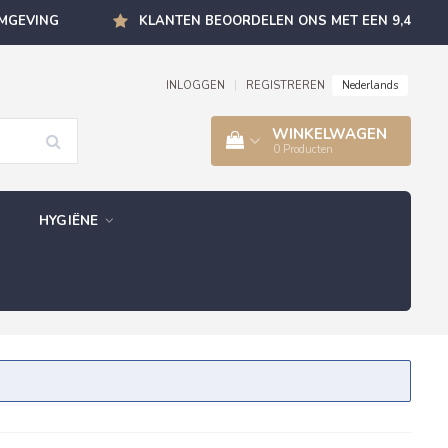
OMGEVING
KLANTEN BEOORDELEN ONS MET EEN 9,4
Nederlands
INLOGGEN
|
REGISTREREN
WINKELWAGEN
0
Producten
HYGIËNE