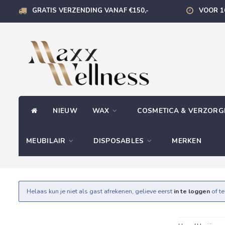
GRATIS VERZENDING VANAF €150,-
VOOR 1
NIEUW
WAX
COSMETICA & VERZOR
MEUBILAIR
DISPOSABLES
MERKEN
Helaas kun je niet als gast afrekenen, gelieve eerst
in te loggen
of t