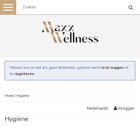
Toggle
navigation
Helaas kun je niet als gast afrekenen, gelieve eerst
in te loggen
of
te
registeren
.
Home
/
Hygiëne
Inloggen
Nederlands
Hygiëne