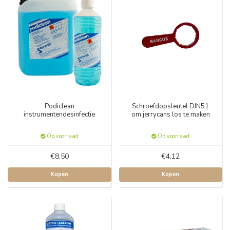
Podiclean
Schroefdopsleutel DIN51
instrumentendesinfectie
om jerrycans los te maken
Op voorraad
Op voorraad
€8,50
€4,12
Kopen
Kopen