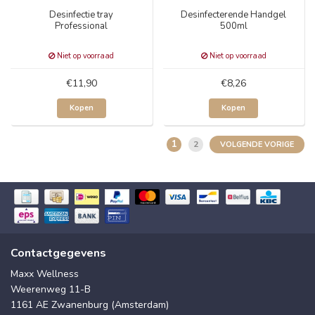
Desinfectie tray
Desinfecterende Handgel
Professional
500ml
Niet op voorraad
Niet op voorraad
€11,90
€8,26
Kopen
Kopen
1
2
VOLGENDE VORIGE
Contactgegevens
Maxx Wellness
Weerenweg 11-B
1161 AE Zwanenburg (Amsterdam)