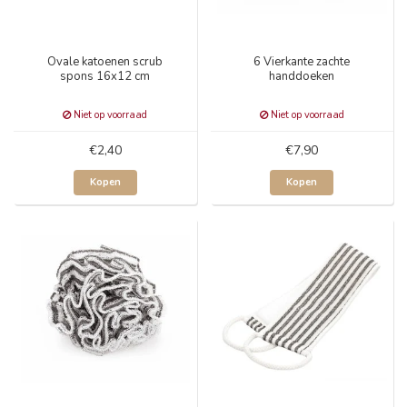
Ovale katoenen scrub
6 Vierkante zachte
spons 16x12 cm
handdoeken
Niet op voorraad
Niet op voorraad
€2,40
€7,90
Kopen
Kopen