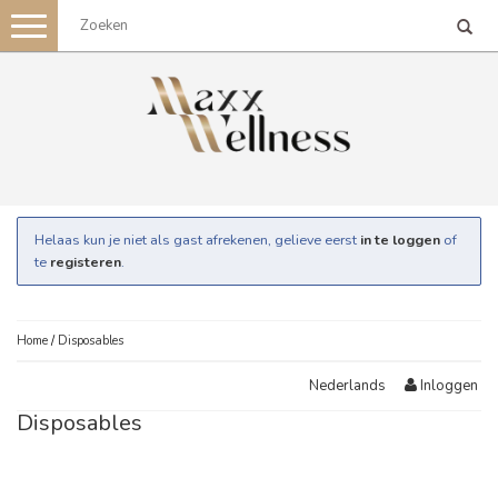
Toggle
navigation
Helaas kun je niet als gast afrekenen, gelieve eerst
in te loggen
of
te
registeren
.
Home
/
Disposables
Inloggen
Nederlands
Disposables