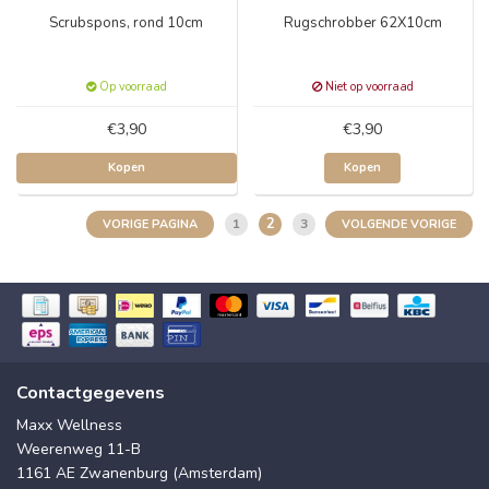
Scrubspons, rond 10cm
Rugschrobber 62X10cm
Op voorraad
Niet op voorraad
€3,90
€3,90
Kopen
Kopen
2
1
3
VORIGE PAGINA
VOLGENDE VORIGE
Contactgegevens
Maxx Wellness
Weerenweg 11-B
1161 AE Zwanenburg (Amsterdam)