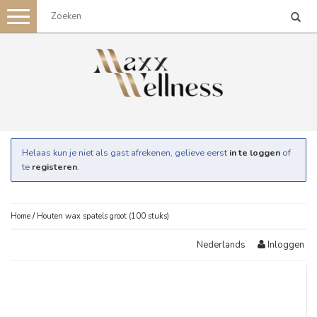
Toggle
navigation
Helaas kun je niet als gast afrekenen, gelieve eerst
in te loggen
of
te
registeren
.
Home
/
Houten wax spatels groot (100 stuks)
Inloggen
Nederlands