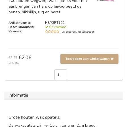
100 houten wegwerp wax spatels voor het
aanbrengen van hars op bijvoorbeeld de
benen, bikinilijn, rug en borst.
Artikelnummer:
HSPGRT100
Beschikbaarheid:
Op voorraad
Reviews:
| Je beoordeling toevoegen
€2,06
€3,25
Toevoegen aan winkelwagen
Excl. btw
Informatie
Grote houten wax spatels
De waxspatels zijn +/- 15 cm lang en 2cm breed.