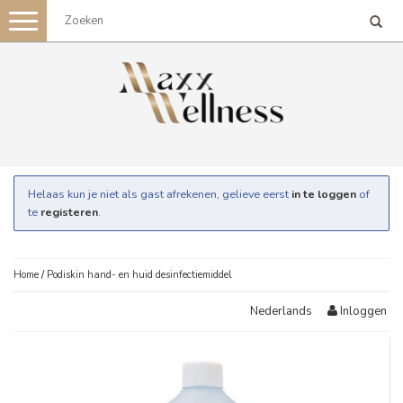
Toggle
navigation
Helaas kun je niet als gast afrekenen, gelieve eerst
in te loggen
of
te
registeren
.
Home
/
Podiskin hand- en huid desinfectiemiddel
Inloggen
Nederlands