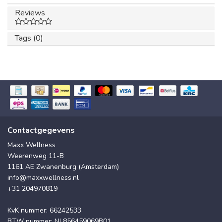
Reviews
Tags (0)
Contactgegevens
Maxx Wellness
Weerenweg 11-B
1161 AE Zwanenburg (Amsterdam)
info@maxxwellness.nl
+31 204970819
KvK nummer: 66242533
BTW nummer: NL856459069B01