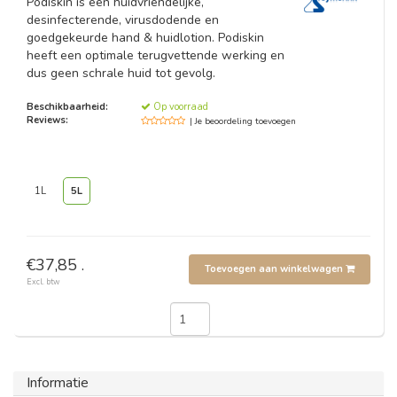
Podiskin is een huidvriendelijke,
desinfecterende, virusdodende en
goedgekeurde hand & huidlotion. Podiskin
heeft een optimale terugvettende werking en
dus geen schrale huid tot gevolg.
Beschikbaarheid:
Op voorraad
Reviews:
| Je beoordeling toevoegen
1L
5L
€37,85 .
Toevoegen aan winkelwagen
Excl. btw
Informatie