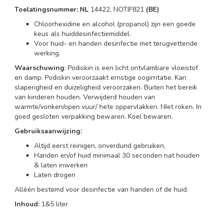
Toelatingsnummer: NL
14422, NOTIF821
(BE)
Chloorhexidine en alcohol (propanol) zijn een goede
keus als huiddesinfectiemiddel.
Voor huid- en handen desinfectie met terugvettende
werking.
Waarschuwing
: Podiskin is een licht ontvlambare vloeistof
en damp. Podiskin veroorzaakt ernstige oogirritatie. Kan
slaperigheid en duizeligheid veroorzaken. Buiten het bereik
van kinderen houden. Verwijderd houden van
warmte/vonken/open vuur/ hete oppervlakken. NIet roken. In
goed gesloten verpakking bewaren. Koel bewaren.
Gebruiksaanwijzing:
Altijd eerst reinigen, onverdund gebruiken,
Handen en/of huid minimaal 30 seconden nat houden
& laten inwerken
Laten drogen
Alléén bestemd voor desinfectie van handen of de huid.
Inhoud:
1&5 liter