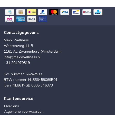
Contactgegevens
Maxx Wellness
Weerenweg 11-B
1161 AE Zwanenburg (Amsterdam)
info@maxxwellness.nl
+31 204970819
KvK nummer: 66242533
BTW nummer: NL856459069B01
Iban: NL86 INGB 0005 346373
Klantenservice
Over ons
Algemene voorwaarden