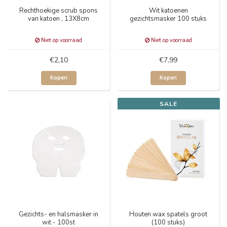
Rechthoekige scrub spons
Wit katoenen
van katoen , 13X8cm
gezichtsmasker 100 stuks
Niet op voorraad
Niet op voorraad
€2,10
€7,99
Kopen
Kopen
SALE
Gezichts- en halsmasker in
Houten wax spatels groot
wit - 100st
(100 stuks)