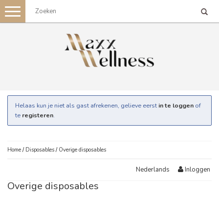
Toggle
navigation
Helaas kun je niet als gast afrekenen, gelieve eerst
in te loggen
of
te
registeren
.
Home
/
Disposables
/
Overige disposables
Inloggen
Nederlands
Overige disposables