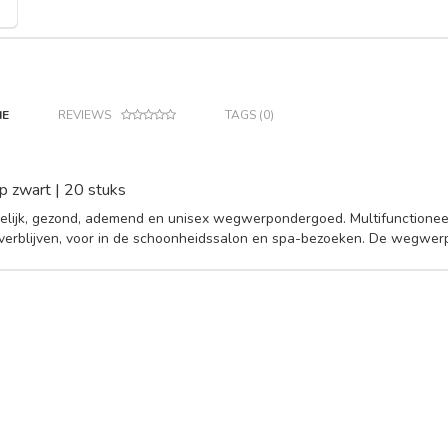
IE
REVIEWS
TAGS (0)
ip zwart | 20 stuks
elijk, gezond, ademend en unisex wegwerpondergoed. Multifunctioneel
verblijven, voor in de schoonheidssalon en spa-bezoeken. De wegwerps