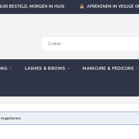
6:00 BESTELD, MORGEN IN HUIS
AFREKENEN IN VEILIGE 
GING
LASHES & BROWS
MANICURE & PEDICURE
e
registeren
.