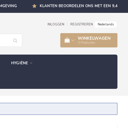
OMGEVING
KLANTEN BEOORDELEN ONS MET EEN 9,4
Nederlands
INLOGGEN
|
REGISTREREN
WINKELWAGEN
0
Producten
HYGIËNE