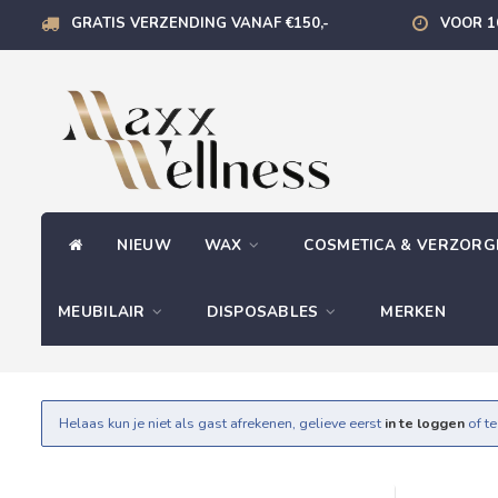
GRATIS VERZENDING VANAF €150,-
VOOR 1
NIEUW
WAX
COSMETICA & VERZOR
MEUBILAIR
DISPOSABLES
MERKEN
Helaas kun je niet als gast afrekenen, gelieve eerst
in te loggen
of t