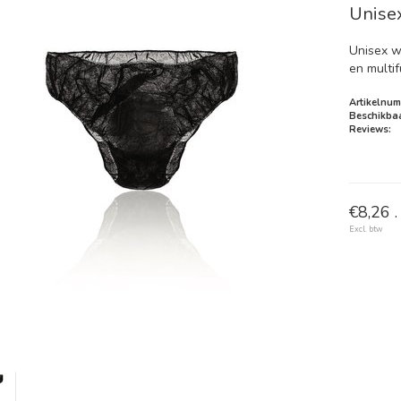
Unisex
Unisex w
en multif
Artikelnum
Beschikbaa
Reviews:
€8,26 .
Excl. btw